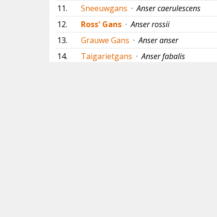
11.
Sneeuwgans
·
Anser caerulescens
12.
Ross' Gans
·
Anser rossii
13.
Grauwe Gans
·
Anser anser
14.
Taigarietgans
·
Anser fabalis
15.
Toendrarietgans
·
Anser serrirostris
16.
Kleine Rietgans
·
Anser brachyrhynchu
17.
Kolgans
·
Anser albifrons
18.
Dwerggans
·
Anser erythropus
19.
IJseend
·
Clangula hyemalis
20.
Brileider
·
Somateria fischeri
21.
Koningseider
·
Somateria spectabilis
22.
Eider
·
Somateria mollissima
23.
Stellers Eider
·
Polysticta stelleri
24.
Brilzee-eend
·
Melanitta perspicillata