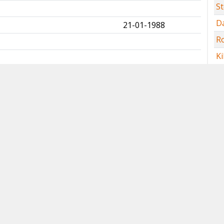
St
✅
D
21-01-1988
✅
R
✅
Ki
✅
M
✅
Ve
s
✅
W
✅
B
✅
D
✅
H
18-01-2025
✅
D
07-10-1989
✅
D
✅
03-06-1996
✅
S
21-11-1982
✅