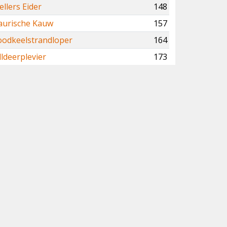
ellers Eider
148
aurische Kauw
157
oodkeelstrandloper
164
lldeerplevier
173
irtezanger
180
ldrietzanger
182
estelijke Orpheusgrasmus
184
ruinkopgors
186
unbekmeeuw
199
avikarend
200
wergarend
202
ikbekfuut
204
chaamsoorten