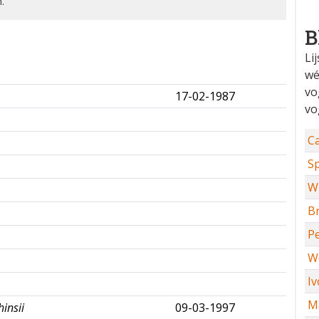
.
B
Li
wé
vo
17-02-1987
✅
vo
✅
C
✅
Sp
✅
W
✅
Br
✅
P
✅
W
✅
I
✅
M
insii
09-03-1997
✅