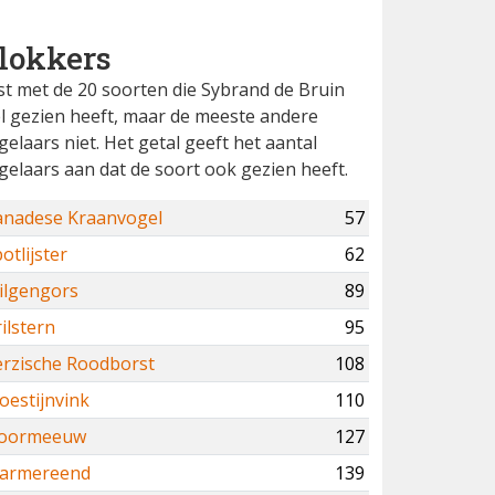
lokkers
jst met de 20 soorten die Sybrand de Bruin
l gezien heeft, maar de meeste andere
gelaars niet. Het getal geeft het aantal
gelaars aan dat de soort ook gezien heeft.
anadese Kraanvogel
57
otlijster
62
ilgengors
89
ilstern
95
erzische Roodborst
108
oestijnvink
110
voormeeuw
127
armereend
139