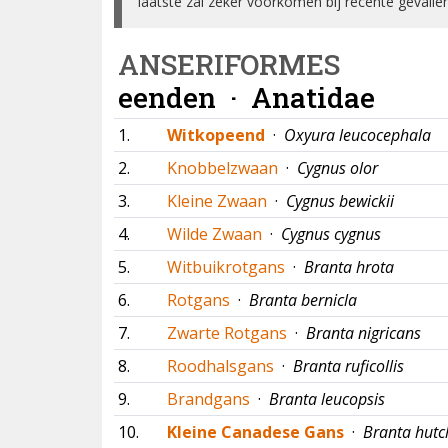
laatste zal zeker voorkomen bij recente gevallen
ANSERIFORMES
eenden ·
Anatidae
1.
Witkopeend
·
Oxyura leucocephala
2.
Knobbelzwaan
·
Cygnus olor
3.
Kleine Zwaan
·
Cygnus bewickii
4.
Wilde Zwaan
·
Cygnus cygnus
5.
Witbuikrotgans
·
Branta hrota
6.
Rotgans
·
Branta bernicla
7.
Zwarte Rotgans
·
Branta nigricans
8.
Roodhalsgans
·
Branta ruficollis
9.
Brandgans
·
Branta leucopsis
10.
Kleine Canadese Gans
·
Branta hutch