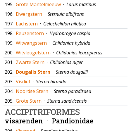
195.
Grote Mantelmeeuw
·
Larus marinus
196.
Dwergstern
·
Sternula albifrons
197.
Lachstern
·
Gelochelidon nilotica
198.
Reuzenstern
·
Hydroprogne caspia
199.
Witwangstern
·
Chlidonias hybrida
200.
Witvleugelstern
·
Chlidonias leucopterus
201.
Zwarte Stern
·
Chlidonias niger
202.
Dougalls Stern
·
Sterna dougallii
203.
Visdief
·
Sterna hirundo
204.
Noordse Stern
·
Sterna paradisaea
205.
Grote Stern
·
Sterna sandvicensis
ACCIPITRIFORMES
visarenden ·
Pandionidae