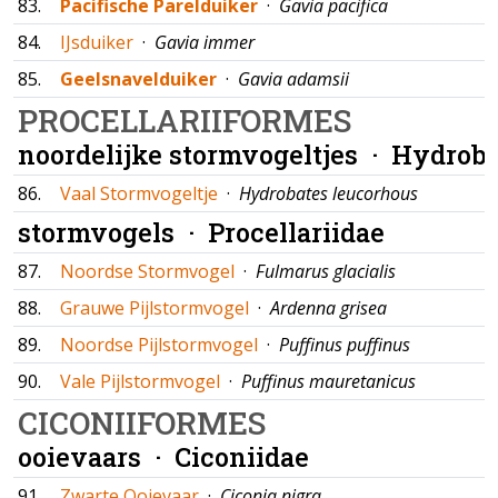
83.
Pacifische Parelduiker
·
Gavia pacifica
84.
IJsduiker
·
Gavia immer
85.
Geelsnavelduiker
·
Gavia adamsii
PROCELLARIIFORMES
noordelijke stormvogeltjes ·
Hydroba
86.
Vaal Stormvogeltje
·
Hydrobates leucorhous
stormvogels ·
Procellariidae
87.
Noordse Stormvogel
·
Fulmarus glacialis
88.
Grauwe Pijlstormvogel
·
Ardenna grisea
89.
Noordse Pijlstormvogel
·
Puffinus puffinus
90.
Vale Pijlstormvogel
·
Puffinus mauretanicus
CICONIIFORMES
ooievaars ·
Ciconiidae
91.
Zwarte Ooievaar
·
Ciconia nigra