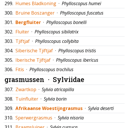
299.
Humes Bladkoning
·
Phylloscopus humei
300.
Bruine Boszanger
·
Phylloscopus fuscatus
301.
Bergfluiter
·
Phylloscopus bonelli
302.
Fluiter
·
Phylloscopus sibilatrix
303.
Tjiftjaf
·
Phylloscopus collybita
304.
Siberische Tjiftjaf
·
Phylloscopus tristis
305.
Iberische Tjiftjaf
·
Phylloscopus ibericus
306.
Fitis
·
Phylloscopus trochilus
grasmussen ·
Sylviidae
307.
Zwartkop
·
Sylvia atricapilla
308.
Tuinfluiter
·
Sylvia borin
309.
Afrikaanse Woestijngrasmus
·
Sylvia deserti
310.
Sperwergrasmus
·
Sylvia nisoria
311.
Braamsluiper
·
Sylvia curruca