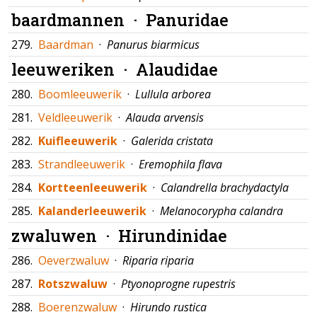
baardmannen ·
Panuridae
279.
Baardman
·
Panurus biarmicus
leeuweriken ·
Alaudidae
280.
Boomleeuwerik
·
Lullula arborea
281.
Veldleeuwerik
·
Alauda arvensis
282.
Kuifleeuwerik
·
Galerida cristata
283.
Strandleeuwerik
·
Eremophila flava
284.
Kortteenleeuwerik
·
Calandrella brachydactyla
285.
Kalanderleeuwerik
·
Melanocorypha calandra
zwaluwen ·
Hirundinidae
286.
Oeverzwaluw
·
Riparia riparia
287.
Rotszwaluw
·
Ptyonoprogne rupestris
288.
Boerenzwaluw
·
Hirundo rustica