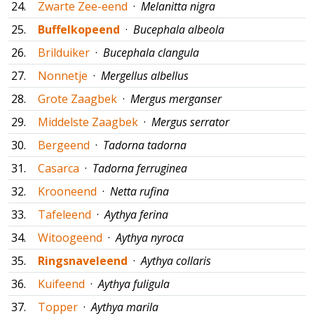
24.
Zwarte Zee-eend
·
Melanitta nigra
25.
Buffelkopeend
·
Bucephala albeola
26.
Brilduiker
·
Bucephala clangula
27.
Nonnetje
·
Mergellus albellus
28.
Grote Zaagbek
·
Mergus merganser
29.
Middelste Zaagbek
·
Mergus serrator
30.
Bergeend
·
Tadorna tadorna
31.
Casarca
·
Tadorna ferruginea
32.
Krooneend
·
Netta rufina
33.
Tafeleend
·
Aythya ferina
34.
Witoogeend
·
Aythya nyroca
35.
Ringsnaveleend
·
Aythya collaris
36.
Kuifeend
·
Aythya fuligula
37.
Topper
·
Aythya marila