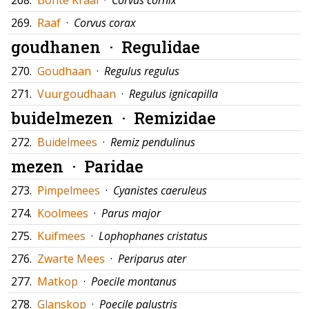
268.
Bonte Kraai
·
Corvus cornix
269.
Raaf
·
Corvus corax
goudhanen ·
Regulidae
270.
Goudhaan
·
Regulus regulus
271.
Vuurgoudhaan
·
Regulus ignicapilla
buidelmezen ·
Remizidae
272.
Buidelmees
·
Remiz pendulinus
mezen ·
Paridae
273.
Pimpelmees
·
Cyanistes caeruleus
274.
Koolmees
·
Parus major
275.
Kuifmees
·
Lophophanes cristatus
276.
Zwarte Mees
·
Periparus ater
277.
Matkop
·
Poecile montanus
278.
Glanskop
·
Poecile palustris