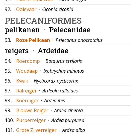
92.
Ooievaar
·
Ciconia ciconia
PELECANIFORMES
pelikanen ·
Pelecanidae
93.
Roze Pelikaan
·
Pelecanus onocrotalus
reigers ·
Ardeidae
94.
Roerdomp
·
Botaurus stellaris
95.
Woudaap
·
Ixobrychus minutus
96.
Kwak
·
Nycticorax nycticorax
97.
Ralreiger
·
Ardeola ralloides
98.
Koereiger
·
Ardea ibis
99.
Blauwe Reiger
·
Ardea cinerea
100.
Purperreiger
·
Ardea purpurea
101.
Grote Zilverreiger
·
Ardea alba