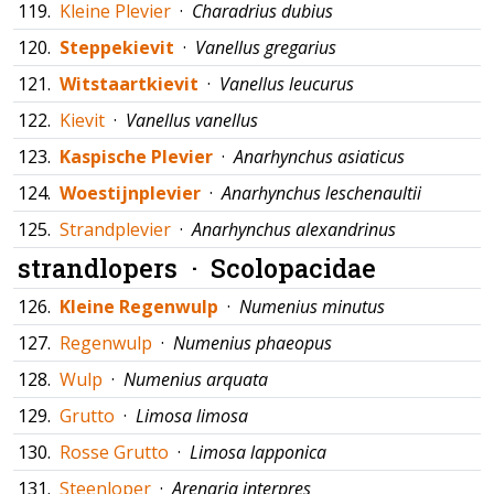
119.
Kleine Plevier
·
Charadrius dubius
120.
Steppekievit
·
Vanellus gregarius
121.
Witstaartkievit
·
Vanellus leucurus
122.
Kievit
·
Vanellus vanellus
123.
Kaspische Plevier
·
Anarhynchus asiaticus
124.
Woestijnplevier
·
Anarhynchus leschenaultii
125.
Strandplevier
·
Anarhynchus alexandrinus
strandlopers ·
Scolopacidae
126.
Kleine Regenwulp
·
Numenius minutus
127.
Regenwulp
·
Numenius phaeopus
128.
Wulp
·
Numenius arquata
129.
Grutto
·
Limosa limosa
130.
Rosse Grutto
·
Limosa lapponica
131.
Steenloper
·
Arenaria interpres