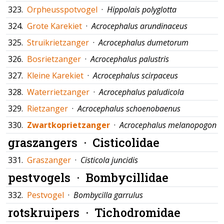
323.
Orpheusspotvogel
·
Hippolais polyglotta
324.
Grote Karekiet
·
Acrocephalus arundinaceus
325.
Struikrietzanger
·
Acrocephalus dumetorum
326.
Bosrietzanger
·
Acrocephalus palustris
327.
Kleine Karekiet
·
Acrocephalus scirpaceus
328.
Waterrietzanger
·
Acrocephalus paludicola
329.
Rietzanger
·
Acrocephalus schoenobaenus
330.
Zwartkoprietzanger
·
Acrocephalus melanopogon
graszangers ·
Cisticolidae
331.
Graszanger
·
Cisticola juncidis
pestvogels ·
Bombycillidae
332.
Pestvogel
·
Bombycilla garrulus
rotskruipers ·
Tichodromidae