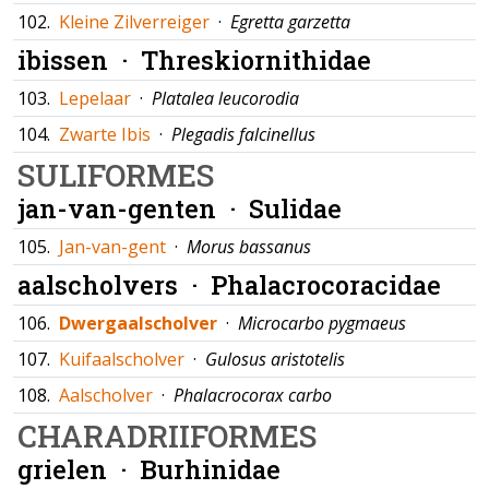
102.
Kleine Zilverreiger
·
Egretta garzetta
ibissen ·
Threskiornithidae
103.
Lepelaar
·
Platalea leucorodia
104.
Zwarte Ibis
·
Plegadis falcinellus
SULIFORMES
jan-van-genten ·
Sulidae
105.
Jan-van-gent
·
Morus bassanus
aalscholvers ·
Phalacrocoracidae
106.
Dwergaalscholver
·
Microcarbo pygmaeus
107.
Kuifaalscholver
·
Gulosus aristotelis
108.
Aalscholver
·
Phalacrocorax carbo
CHARADRIIFORMES
grielen ·
Burhinidae