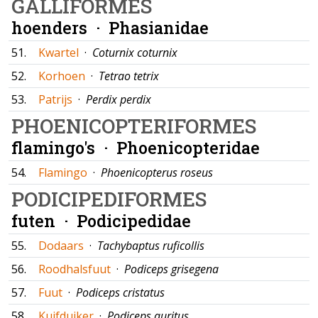
GALLIFORMES
hoenders ·
Phasianidae
51.
Kwartel
·
Coturnix coturnix
52.
Korhoen
·
Tetrao tetrix
53.
Patrijs
·
Perdix perdix
PHOENICOPTERIFORMES
flamingo's ·
Phoenicopteridae
54.
Flamingo
·
Phoenicopterus roseus
PODICIPEDIFORMES
futen ·
Podicipedidae
55.
Dodaars
·
Tachybaptus ruficollis
56.
Roodhalsfuut
·
Podiceps grisegena
57.
Fuut
·
Podiceps cristatus
58.
Kuifduiker
·
Podiceps auritus