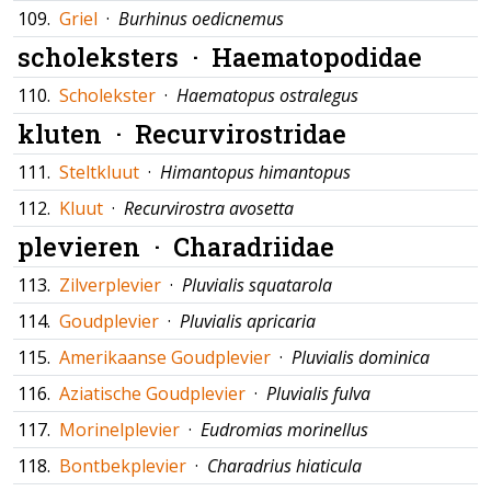
109.
Griel
·
Burhinus oedicnemus
scholeksters ·
Haematopodidae
110.
Scholekster
·
Haematopus ostralegus
kluten ·
Recurvirostridae
111.
Steltkluut
·
Himantopus himantopus
112.
Kluut
·
Recurvirostra avosetta
plevieren ·
Charadriidae
113.
Zilverplevier
·
Pluvialis squatarola
114.
Goudplevier
·
Pluvialis apricaria
115.
Amerikaanse Goudplevier
·
Pluvialis dominica
116.
Aziatische Goudplevier
·
Pluvialis fulva
117.
Morinelplevier
·
Eudromias morinellus
118.
Bontbekplevier
·
Charadrius hiaticula