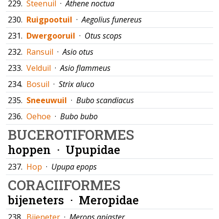
229.
Steenuil
·
Athene noctua
230.
Ruigpootuil
·
Aegolius funereus
231.
Dwergooruil
·
Otus scops
232.
Ransuil
·
Asio otus
233.
Velduil
·
Asio flammeus
234.
Bosuil
·
Strix aluco
235.
Sneeuwuil
·
Bubo scandiacus
236.
Oehoe
·
Bubo bubo
BUCEROTIFORMES
hoppen ·
Upupidae
237.
Hop
·
Upupa epops
CORACIIFORMES
bijeneters ·
Meropidae
238.
Bijeneter
·
Merops apiaster