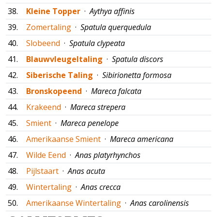
38.
Kleine Topper
·
Aythya affinis
39.
Zomertaling
·
Spatula querquedula
40.
Slobeend
·
Spatula clypeata
41.
Blauwvleugeltaling
·
Spatula discors
42.
Siberische Taling
·
Sibirionetta formosa
43.
Bronskopeend
·
Mareca falcata
44.
Krakeend
·
Mareca strepera
45.
Smient
·
Mareca penelope
46.
Amerikaanse Smient
·
Mareca americana
47.
Wilde Eend
·
Anas platyrhynchos
48.
Pijlstaart
·
Anas acuta
49.
Wintertaling
·
Anas crecca
50.
Amerikaanse Wintertaling
·
Anas carolinensis