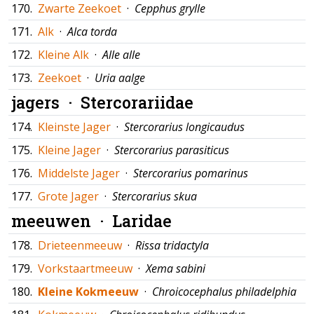
170.
Zwarte Zeekoet
·
Cepphus grylle
171.
Alk
·
Alca torda
172.
Kleine Alk
·
Alle alle
173.
Zeekoet
·
Uria aalge
jagers ·
Stercorariidae
174.
Kleinste Jager
·
Stercorarius longicaudus
175.
Kleine Jager
·
Stercorarius parasiticus
176.
Middelste Jager
·
Stercorarius pomarinus
177.
Grote Jager
·
Stercorarius skua
meeuwen ·
Laridae
178.
Drieteenmeeuw
·
Rissa tridactyla
179.
Vorkstaartmeeuw
·
Xema sabini
180.
Kleine Kokmeeuw
·
Chroicocephalus philadelphia