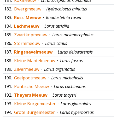
181.
Kokmeeuw
·
Chroicocephalus ridibundus
182.
Dwergmeeuw
·
Hydrocoloeus minutus
183.
Ross' Meeuw
·
Rhodostethia rosea
184.
Lachmeeuw
·
Larus atricilla
185.
Zwartkopmeeuw
·
Larus melanocephalus
186.
Stormmeeuw
·
Larus canus
187.
Ringsnavelmeeuw
·
Larus delawarensis
188.
Kleine Mantelmeeuw
·
Larus fuscus
189.
Zilvermeeuw
·
Larus argentatus
190.
Geelpootmeeuw
·
Larus michahellis
191.
Pontische Meeuw
·
Larus cachinnans
192.
Thayers Meeuw
·
Larus thayeri
193.
Kleine Burgemeester
·
Larus glaucoides
194.
Grote Burgemeester
·
Larus hyperboreus