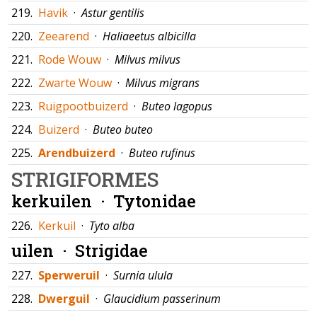
219.
Havik
·
Astur gentilis
220.
Zeearend
·
Haliaeetus albicilla
221.
Rode Wouw
·
Milvus milvus
222.
Zwarte Wouw
·
Milvus migrans
223.
Ruigpootbuizerd
·
Buteo lagopus
224.
Buizerd
·
Buteo buteo
225.
Arendbuizerd
·
Buteo rufinus
STRIGIFORMES
kerkuilen ·
Tytonidae
226.
Kerkuil
·
Tyto alba
uilen ·
Strigidae
227.
Sperweruil
·
Surnia ulula
228.
Dwerguil
·
Glaucidium passerinum