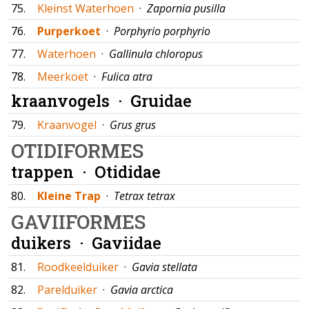
75.
Kleinst Waterhoen
·
Zapornia pusilla
76.
Purperkoet
·
Porphyrio porphyrio
77.
Waterhoen
·
Gallinula chloropus
78.
Meerkoet
·
Fulica atra
kraanvogels ·
Gruidae
79.
Kraanvogel
·
Grus grus
OTIDIFORMES
trappen ·
Otididae
80.
Kleine Trap
·
Tetrax tetrax
GAVIIFORMES
duikers ·
Gaviidae
81.
Roodkeelduiker
·
Gavia stellata
82.
Parelduiker
·
Gavia arctica