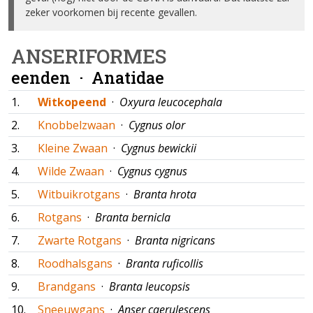
zeker voorkomen bij recente gevallen.
ANSERIFORMES
eenden ·
Anatidae
1.
Witkopeend
·
Oxyura leucocephala
2.
Knobbelzwaan
·
Cygnus olor
3.
Kleine Zwaan
·
Cygnus bewickii
4.
Wilde Zwaan
·
Cygnus cygnus
5.
Witbuikrotgans
·
Branta hrota
6.
Rotgans
·
Branta bernicla
7.
Zwarte Rotgans
·
Branta nigricans
8.
Roodhalsgans
·
Branta ruficollis
9.
Brandgans
·
Branta leucopsis
10.
Sneeuwgans
·
Anser caerulescens