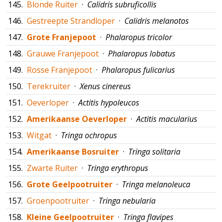
145.
Blonde Ruiter
·
Calidris subruficollis
146.
Gestreepte Strandloper
·
Calidris melanotos
147.
Grote Franjepoot
·
Phalaropus tricolor
148.
Grauwe Franjepoot
·
Phalaropus lobatus
149.
Rosse Franjepoot
·
Phalaropus fulicarius
150.
Terekruiter
·
Xenus cinereus
151.
Oeverloper
·
Actitis hypoleucos
152.
Amerikaanse Oeverloper
·
Actitis macularius
153.
Witgat
·
Tringa ochropus
154.
Amerikaanse Bosruiter
·
Tringa solitaria
155.
Zwarte Ruiter
·
Tringa erythropus
156.
Grote Geelpootruiter
·
Tringa melanoleuca
157.
Groenpootruiter
·
Tringa nebularia
158.
Kleine Geelpootruiter
·
Tringa flavipes