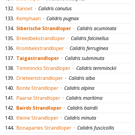
132.
Kanoet
·
Calidris canutus
133.
Kemphaan
·
Calidris pugnax
134.
Siberische Strandloper
·
Calidris acuminata
135.
Breedbekstrandloper
·
Calidris falcinellus
136.
Krombekstrandloper
·
Calidris ferruginea
137.
Taigastrandloper
·
Calidris subminuta
138.
Temmincks Strandloper
·
Calidris temminckii
139.
Drieteenstrandloper
·
Calidris alba
140.
Bonte Strandloper
·
Calidris alpina
141.
Paarse Strandloper
·
Calidris maritima
142.
Bairds Strandloper
·
Calidris bairdii
143.
Kleine Strandloper
·
Calidris minuta
144.
Bonapartes Strandloper
·
Calidris fuscicollis