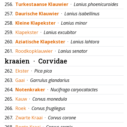
256.
Turkestaanse Klauwier
·
Lanius phoenicuroides
257.
Daurische Klauwier
·
Lanius isabellinus
258.
Kleine Klapekster
·
Lanius minor
259.
Klapekster
·
Lanius excubitor
260.
Aziatische Klapekster
·
Lanius lahtora
261.
Roodkopklauwier
·
Lanius senator
kraaien ·
Corvidae
262.
Ekster
·
Pica pica
263.
Gaai
·
Garrulus glandarius
264.
Notenkraker
·
Nucifraga caryocatactes
265.
Kauw
·
Corvus monedula
266.
Roek
·
Corvus frugilegus
267.
Zwarte Kraai
·
Corvus corone