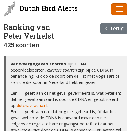
Dutch Bird Alerts
Ranking van
Terug
Peter Verhelst
425 soorten
Vet weergegeven soorten
zijn CDNA
beoordeelsoorten,
cursieve soorten
zijn bij de CDNA in
behandeling. Klik op de soort om de lijst met vogelaars te
zien die die soort in Nederland hebben gezien.
Een ✅ geeft aan of het geval geverifieerd is, wat betekent
dat het geval aanvaard is door de CDNA en gepubliceerd
op
dutchavifauna.nl
.
Een ❌ geeft aan dat dat nog niet gebeurd is, òf dat het
geval wel door de CDNA is aanvaard maar een niet
volgens de regels telbare ringvangst betreft, òf dat het
geval (nog) niet door de CDNA is aanvaard. Dat laatste zal