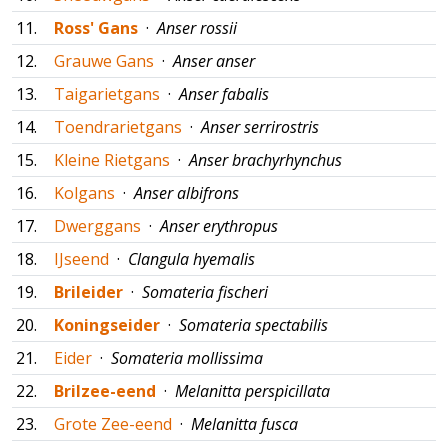
11.
Ross' Gans
·
Anser rossii
12.
Grauwe Gans
·
Anser anser
13.
Taigarietgans
·
Anser fabalis
14.
Toendrarietgans
·
Anser serrirostris
15.
Kleine Rietgans
·
Anser brachyrhynchus
16.
Kolgans
·
Anser albifrons
17.
Dwerggans
·
Anser erythropus
18.
IJseend
·
Clangula hyemalis
19.
Brileider
·
Somateria fischeri
20.
Koningseider
·
Somateria spectabilis
21.
Eider
·
Somateria mollissima
22.
Brilzee-eend
·
Melanitta perspicillata
23.
Grote Zee-eend
·
Melanitta fusca