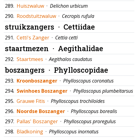
289.
Huiszwaluw
·
Delichon urbicum
290.
Roodstuitzwaluw
·
Cecropis rufula
struikzangers ·
Cettiidae
291.
Cetti's Zanger
·
Cettia cetti
staartmezen ·
Aegithalidae
292.
Staartmees
·
Aegithalos caudatus
boszangers ·
Phylloscopidae
293.
Kroonboszanger
·
Phylloscopus coronatus
294.
Swinhoes Boszanger
·
Phylloscopus plumbeitarsus
295.
Grauwe Fitis
·
Phylloscopus trochiloides
296.
Noordse Boszanger
·
Phylloscopus borealis
297.
Pallas' Boszanger
·
Phylloscopus proregulus
298.
Bladkoning
·
Phylloscopus inornatus