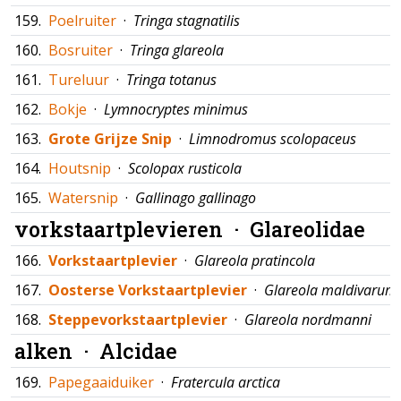
159.
Poelruiter
·
Tringa stagnatilis
160.
Bosruiter
·
Tringa glareola
161.
Tureluur
·
Tringa totanus
162.
Bokje
·
Lymnocryptes minimus
163.
Grote Grijze Snip
·
Limnodromus scolopaceus
164.
Houtsnip
·
Scolopax rusticola
165.
Watersnip
·
Gallinago gallinago
vorkstaartplevieren ·
Glareolidae
166.
Vorkstaartplevier
·
Glareola pratincola
167.
Oosterse Vorkstaartplevier
·
Glareola maldivarum
168.
Steppevorkstaartplevier
·
Glareola nordmanni
alken ·
Alcidae
169.
Papegaaiduiker
·
Fratercula arctica