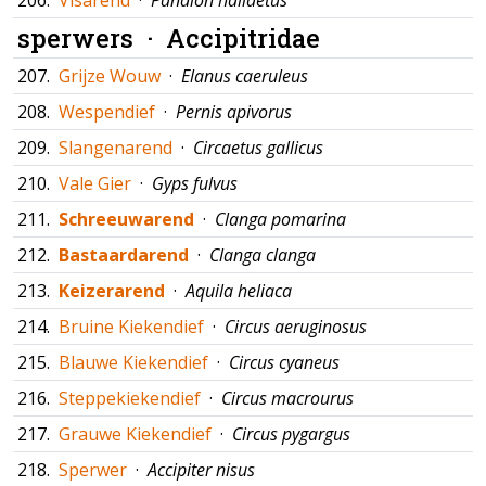
206.
Visarend
·
Pandion haliaetus
sperwers ·
Accipitridae
207.
Grijze Wouw
·
Elanus caeruleus
208.
Wespendief
·
Pernis apivorus
209.
Slangenarend
·
Circaetus gallicus
210.
Vale Gier
·
Gyps fulvus
211.
Schreeuwarend
·
Clanga pomarina
212.
Bastaardarend
·
Clanga clanga
213.
Keizerarend
·
Aquila heliaca
214.
Bruine Kiekendief
·
Circus aeruginosus
215.
Blauwe Kiekendief
·
Circus cyaneus
216.
Steppekiekendief
·
Circus macrourus
217.
Grauwe Kiekendief
·
Circus pygargus
218.
Sperwer
·
Accipiter nisus