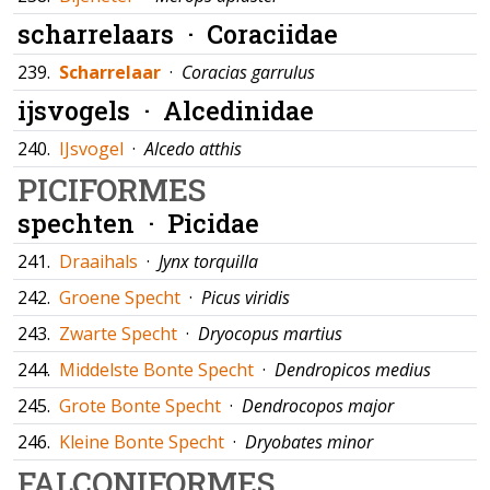
scharrelaars ·
Coraciidae
239.
Scharrelaar
·
Coracias garrulus
ijsvogels ·
Alcedinidae
240.
IJsvogel
·
Alcedo atthis
PICIFORMES
spechten ·
Picidae
241.
Draaihals
·
Jynx torquilla
242.
Groene Specht
·
Picus viridis
243.
Zwarte Specht
·
Dryocopus martius
244.
Middelste Bonte Specht
·
Dendropicos medius
245.
Grote Bonte Specht
·
Dendrocopos major
246.
Kleine Bonte Specht
·
Dryobates minor
FALCONIFORMES