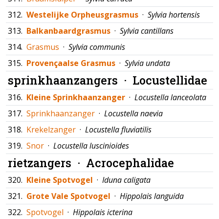
312.
Westelijke Orpheusgrasmus
·
Sylvia hortensis
313.
Balkanbaardgrasmus
·
Sylvia cantillans
314.
Grasmus
·
Sylvia communis
315.
Provençaalse Grasmus
·
Sylvia undata
sprinkhaanzangers ·
Locustellidae
316.
Kleine Sprinkhaanzanger
·
Locustella lanceolata
317.
Sprinkhaanzanger
·
Locustella naevia
318.
Krekelzanger
·
Locustella fluviatilis
319.
Snor
·
Locustella luscinioides
rietzangers ·
Acrocephalidae
320.
Kleine Spotvogel
·
Iduna caligata
321.
Grote Vale Spotvogel
·
Hippolais languida
322.
Spotvogel
·
Hippolais icterina