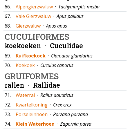
66.
Alpengierzwaluw
·
Tachymarptis melba
67.
Vale Gierzwaluw
·
Apus pallidus
68.
Gierzwaluw
·
Apus apus
CUCULIFORMES
koekoeken ·
Cuculidae
69.
Kuifkoekoek
·
Clamator glandarius
70.
Koekoek
·
Cuculus canorus
GRUIFORMES
rallen ·
Rallidae
71.
Waterral
·
Rallus aquaticus
72.
Kwartelkoning
·
Crex crex
73.
Porseleinhoen
·
Porzana porzana
74.
Klein Waterhoen
·
Zapornia parva