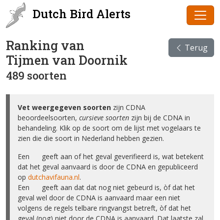
Dutch Bird Alerts
Ranking van
Terug
Tijmen van Doornik
489 soorten
Vet weergegeven soorten
zijn CDNA
beoordeelsoorten,
cursieve soorten
zijn bij de CDNA in
behandeling. Klik op de soort om de lijst met vogelaars te
zien die die soort in Nederland hebben gezien.
Een ✅ geeft aan of het geval geverifieerd is, wat betekent
dat het geval aanvaard is door de CDNA en gepubliceerd
op
dutchavifauna.nl
.
Een ❌ geeft aan dat dat nog niet gebeurd is, òf dat het
geval wel door de CDNA is aanvaard maar een niet
volgens de regels telbare ringvangst betreft, òf dat het
geval (nog) niet door de CDNA is aanvaard. Dat laatste zal