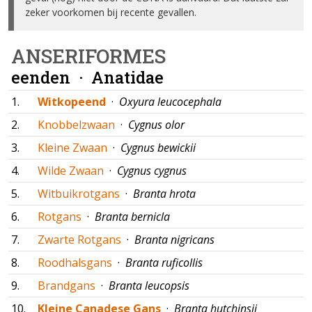
zeker voorkomen bij recente gevallen.
ANSERIFORMES
eenden ·
Anatidae
1.
Witkopeend
·
Oxyura leucocephala
2.
Knobbelzwaan
·
Cygnus olor
3.
Kleine Zwaan
·
Cygnus bewickii
4.
Wilde Zwaan
·
Cygnus cygnus
5.
Witbuikrotgans
·
Branta hrota
6.
Rotgans
·
Branta bernicla
7.
Zwarte Rotgans
·
Branta nigricans
8.
Roodhalsgans
·
Branta ruficollis
9.
Brandgans
·
Branta leucopsis
10.
Kleine Canadese Gans
·
Branta hutchinsii