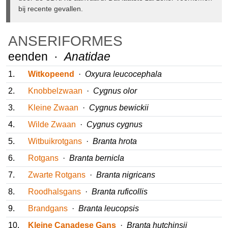
zeker voorkomen bij recente gevallen.
ANSERIFORMES
eenden ·
Anatidae
1.
Witkopeend
·
Oxyura leucocephala
2.
Knobbelzwaan
·
Cygnus olor
3.
Kleine Zwaan
·
Cygnus bewickii
4.
Wilde Zwaan
·
Cygnus cygnus
5.
Witbuikrotgans
·
Branta hrota
6.
Rotgans
·
Branta bernicla
7.
Zwarte Rotgans
·
Branta nigricans
8.
Roodhalsgans
·
Branta ruficollis
9.
Brandgans
·
Branta leucopsis
10.
Kleine Canadese Gans
·
Branta hutchinsii