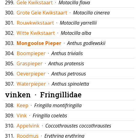
299.
Gele Kwikstaart
·
Motacilla flava
300.
Grote Gele Kwikstaart
·
Motacilla cinerea
301.
Rouwkwikstaart
·
Motacilla yarrellii
302.
Witte Kwikstaart
·
Motacilla alba
303.
Mongoolse Pieper
·
Anthus godlewskii
304.
Boompieper
·
Anthus trivialis
305.
Graspieper
·
Anthus pratensis
306.
Oeverpieper
·
Anthus petrosus
307.
Waterpieper
·
Anthus spinoletta
vinken ·
Fringillidae
308.
Keep
·
Fringilla montifringilla
309.
Vink
·
Fringilla coelebs
310.
Appelvink
·
Coccothraustes coccothraustes
311.
Roodmus
·
Erythrina erythrina