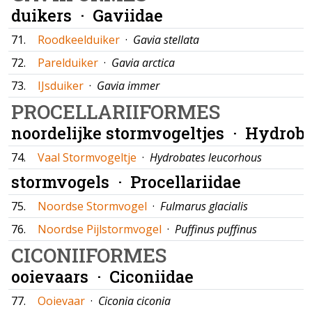
duikers ·
Gaviidae
71.
Roodkeelduiker
·
Gavia stellata
72.
Parelduiker
·
Gavia arctica
73.
IJsduiker
·
Gavia immer
PROCELLARIIFORMES
noordelijke stormvogeltjes ·
Hydroba
74.
Vaal Stormvogeltje
·
Hydrobates leucorhous
stormvogels ·
Procellariidae
75.
Noordse Stormvogel
·
Fulmarus glacialis
76.
Noordse Pijlstormvogel
·
Puffinus puffinus
CICONIIFORMES
ooievaars ·
Ciconiidae
77.
Ooievaar
·
Ciconia ciconia