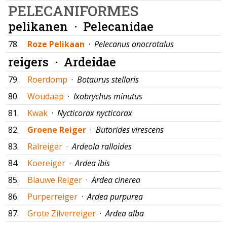
PELECANIFORMES
pelikanen ·
Pelecanidae
78.
Roze Pelikaan
·
Pelecanus onocrotalus
reigers ·
Ardeidae
79.
Roerdomp
·
Botaurus stellaris
80.
Woudaap
·
Ixobrychus minutus
81.
Kwak
·
Nycticorax nycticorax
82.
Groene Reiger
·
Butorides virescens
83.
Ralreiger
·
Ardeola ralloides
84.
Koereiger
·
Ardea ibis
85.
Blauwe Reiger
·
Ardea cinerea
86.
Purperreiger
·
Ardea purpurea
87.
Grote Zilverreiger
·
Ardea alba