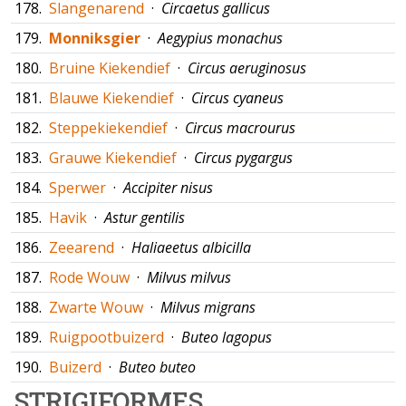
178.
Slangenarend
·
Circaetus gallicus
179.
Monniksgier
·
Aegypius monachus
180.
Bruine Kiekendief
·
Circus aeruginosus
181.
Blauwe Kiekendief
·
Circus cyaneus
182.
Steppekiekendief
·
Circus macrourus
183.
Grauwe Kiekendief
·
Circus pygargus
184.
Sperwer
·
Accipiter nisus
185.
Havik
·
Astur gentilis
186.
Zeearend
·
Haliaeetus albicilla
187.
Rode Wouw
·
Milvus milvus
188.
Zwarte Wouw
·
Milvus migrans
189.
Ruigpootbuizerd
·
Buteo lagopus
190.
Buizerd
·
Buteo buteo
STRIGIFORMES