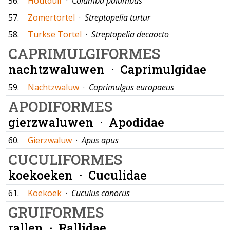
56.
Houtduif
·
Columba palumbus
57.
Zomertortel
·
Streptopelia turtur
58.
Turkse Tortel
·
Streptopelia decaocto
CAPRIMULGIFORMES
nachtzwaluwen ·
Caprimulgidae
59.
Nachtzwaluw
·
Caprimulgus europaeus
APODIFORMES
gierzwaluwen ·
Apodidae
60.
Gierzwaluw
·
Apus apus
CUCULIFORMES
koekoeken ·
Cuculidae
61.
Koekoek
·
Cuculus canorus
GRUIFORMES
rallen ·
Rallidae