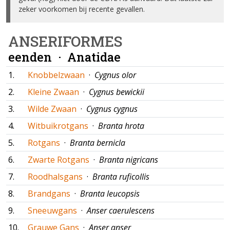
zeker voorkomen bij recente gevallen.
ANSERIFORMES
eenden ·
Anatidae
1.
Knobbelzwaan
·
Cygnus olor
2.
Kleine Zwaan
·
Cygnus bewickii
3.
Wilde Zwaan
·
Cygnus cygnus
4.
Witbuikrotgans
·
Branta hrota
5.
Rotgans
·
Branta bernicla
6.
Zwarte Rotgans
·
Branta nigricans
7.
Roodhalsgans
·
Branta ruficollis
8.
Brandgans
·
Branta leucopsis
9.
Sneeuwgans
·
Anser caerulescens
10.
Grauwe Gans
·
Anser anser