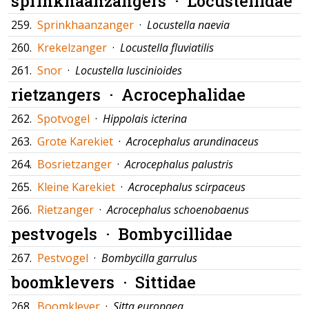
sprinkhaanzangers ·
Locustellidae
259.
Sprinkhaanzanger
·
Locustella naevia
260.
Krekelzanger
·
Locustella fluviatilis
261.
Snor
·
Locustella luscinioides
rietzangers ·
Acrocephalidae
262.
Spotvogel
·
Hippolais icterina
263.
Grote Karekiet
·
Acrocephalus arundinaceus
264.
Bosrietzanger
·
Acrocephalus palustris
265.
Kleine Karekiet
·
Acrocephalus scirpaceus
266.
Rietzanger
·
Acrocephalus schoenobaenus
pestvogels ·
Bombycillidae
267.
Pestvogel
·
Bombycilla garrulus
boomklevers ·
Sittidae
268.
Boomklever
·
Sitta europaea