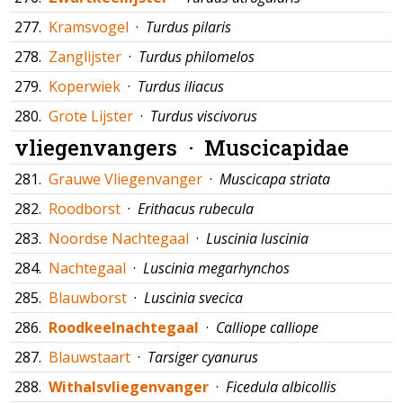
277.
Kramsvogel
·
Turdus pilaris
278.
Zanglijster
·
Turdus philomelos
279.
Koperwiek
·
Turdus iliacus
280.
Grote Lijster
·
Turdus viscivorus
vliegenvangers ·
Muscicapidae
281.
Grauwe Vliegenvanger
·
Muscicapa striata
282.
Roodborst
·
Erithacus rubecula
283.
Noordse Nachtegaal
·
Luscinia luscinia
284.
Nachtegaal
·
Luscinia megarhynchos
285.
Blauwborst
·
Luscinia svecica
286.
Roodkeelnachtegaal
·
Calliope calliope
287.
Blauwstaart
·
Tarsiger cyanurus
288.
Withalsvliegenvanger
·
Ficedula albicollis