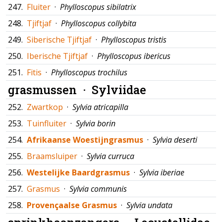
247.
Fluiter
·
Phylloscopus sibilatrix
248.
Tjiftjaf
·
Phylloscopus collybita
249.
Siberische Tjiftjaf
·
Phylloscopus tristis
250.
Iberische Tjiftjaf
·
Phylloscopus ibericus
251.
Fitis
·
Phylloscopus trochilus
grasmussen ·
Sylviidae
252.
Zwartkop
·
Sylvia atricapilla
253.
Tuinfluiter
·
Sylvia borin
254.
Afrikaanse Woestijngrasmus
·
Sylvia deserti
255.
Braamsluiper
·
Sylvia curruca
256.
Westelijke Baardgrasmus
·
Sylvia iberiae
257.
Grasmus
·
Sylvia communis
258.
Provençaalse Grasmus
·
Sylvia undata