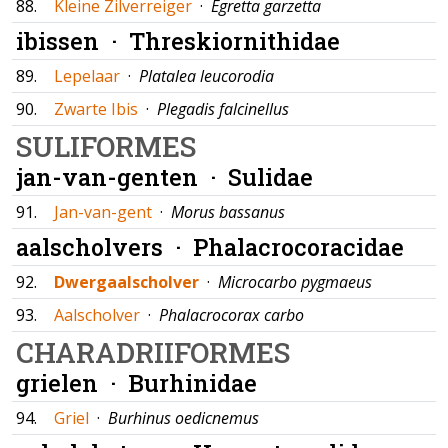
88.
Kleine Zilverreiger
·
Egretta garzetta
ibissen ·
Threskiornithidae
89.
Lepelaar
·
Platalea leucorodia
90.
Zwarte Ibis
·
Plegadis falcinellus
SULIFORMES
jan-van-genten ·
Sulidae
91.
Jan-van-gent
·
Morus bassanus
aalscholvers ·
Phalacrocoracidae
92.
Dwergaalscholver
·
Microcarbo pygmaeus
93.
Aalscholver
·
Phalacrocorax carbo
CHARADRIIFORMES
grielen ·
Burhinidae
94.
Griel
·
Burhinus oedicnemus