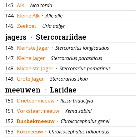
143.
Alk
·
Alca torda
144.
Kleine Alk
·
Alle alle
145.
Zeekoet
·
Uria aalge
jagers ·
Stercorariidae
146.
Kleinste Jager
·
Stercorarius longicaudus
147.
Kleine Jager
·
Stercorarius parasiticus
148.
Middelste Jager
·
Stercorarius pomarinus
149.
Grote Jager
·
Stercorarius skua
meeuwen ·
Laridae
150.
Drieteenmeeuw
·
Rissa tridactyla
151.
Vorkstaartmeeuw
·
Xema sabini
152.
Dunbekmeeuw
·
Chroicocephalus genei
153.
Kokmeeuw
·
Chroicocephalus ridibundus