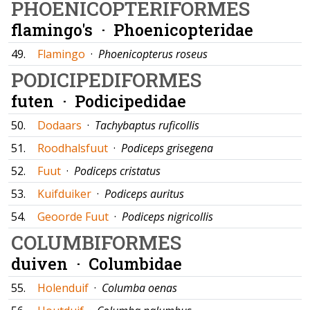
PHOENICOPTERIFORMES
flamingo's ·
Phoenicopteridae
49.
Flamingo
·
Phoenicopterus roseus
PODICIPEDIFORMES
futen ·
Podicipedidae
50.
Dodaars
·
Tachybaptus ruficollis
51.
Roodhalsfuut
·
Podiceps grisegena
52.
Fuut
·
Podiceps cristatus
53.
Kuifduiker
·
Podiceps auritus
54.
Geoorde Fuut
·
Podiceps nigricollis
COLUMBIFORMES
duiven ·
Columbidae
55.
Holenduif
·
Columba oenas