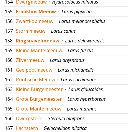
154.
Dwergmeeuw
·
Hydrocoloeus minutus
155.
Franklins Meeuw
·
Larus pipixcan
156.
Zwartkopmeeuw
·
Larus melanocephalus
157.
Stormmeeuw
·
Larus canus
158.
Ringsnavelmeeuw
·
Larus delawarensis
159.
Kleine Mantelmeeuw
·
Larus fuscus
160.
Zilvermeeuw
·
Larus argentatus
161.
Geelpootmeeuw
·
Larus michahellis
162.
Pontische Meeuw
·
Larus cachinnans
163.
Kleine Burgemeester
·
Larus glaucoides
164.
Grote Burgemeester
·
Larus hyperboreus
165.
Grote Mantelmeeuw
·
Larus marinus
166.
Dwergstern
·
Sternula albifrons
167.
Lachstern
·
Gelochelidon nilotica