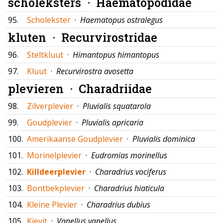
scholeksters ·
Haematopodidae
95.
Scholekster
·
Haematopus ostralegus
kluten ·
Recurvirostridae
96.
Steltkluut
·
Himantopus himantopus
97.
Kluut
·
Recurvirostra avosetta
plevieren ·
Charadriidae
98.
Zilverplevier
·
Pluvialis squatarola
99.
Goudplevier
·
Pluvialis apricaria
100.
Amerikaanse Goudplevier
·
Pluvialis dominica
101.
Morinelplevier
·
Eudromias morinellus
102.
Killdeerplevier
·
Charadrius vociferus
103.
Bontbekplevier
·
Charadrius hiaticula
104.
Kleine Plevier
·
Charadrius dubius
105.
Kievit
·
Vanellus vanellus