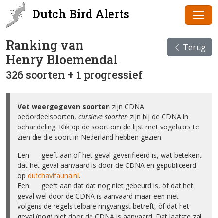
Dutch Bird Alerts
Ranking van
Terug
Henry Bloemendal
326 soorten + 1 progressief
Vet weergegeven soorten
zijn CDNA
beoordeelsoorten,
cursieve soorten
zijn bij de CDNA in
behandeling. Klik op de soort om de lijst met vogelaars te
zien die die soort in Nederland hebben gezien.
Een ✅ geeft aan of het geval geverifieerd is, wat betekent
dat het geval aanvaard is door de CDNA en gepubliceerd
op
dutchavifauna.nl
.
Een ❌ geeft aan dat dat nog niet gebeurd is, òf dat het
geval wel door de CDNA is aanvaard maar een niet
volgens de regels telbare ringvangst betreft, òf dat het
geval (nog) niet door de CDNA is aanvaard. Dat laatste zal