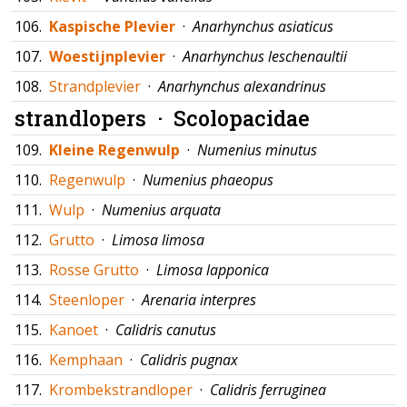
106.
Kaspische Plevier
·
Anarhynchus asiaticus
107.
Woestijnplevier
·
Anarhynchus leschenaultii
108.
Strandplevier
·
Anarhynchus alexandrinus
strandlopers ·
Scolopacidae
109.
Kleine Regenwulp
·
Numenius minutus
110.
Regenwulp
·
Numenius phaeopus
111.
Wulp
·
Numenius arquata
112.
Grutto
·
Limosa limosa
113.
Rosse Grutto
·
Limosa lapponica
114.
Steenloper
·
Arenaria interpres
115.
Kanoet
·
Calidris canutus
116.
Kemphaan
·
Calidris pugnax
117.
Krombekstrandloper
·
Calidris ferruginea