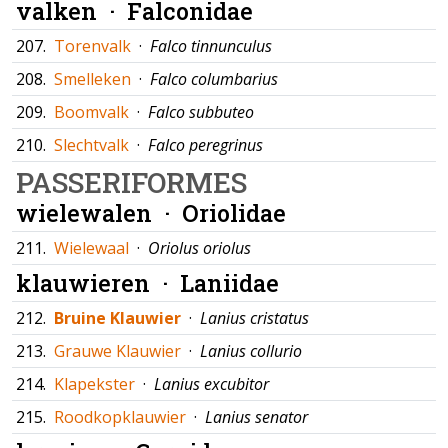
valken ·
Falconidae
207.
Torenvalk
·
Falco tinnunculus
208.
Smelleken
·
Falco columbarius
209.
Boomvalk
·
Falco subbuteo
210.
Slechtvalk
·
Falco peregrinus
PASSERIFORMES
wielewalen ·
Oriolidae
211.
Wielewaal
·
Oriolus oriolus
klauwieren ·
Laniidae
212.
Bruine Klauwier
·
Lanius cristatus
213.
Grauwe Klauwier
·
Lanius collurio
214.
Klapekster
·
Lanius excubitor
215.
Roodkopklauwier
·
Lanius senator