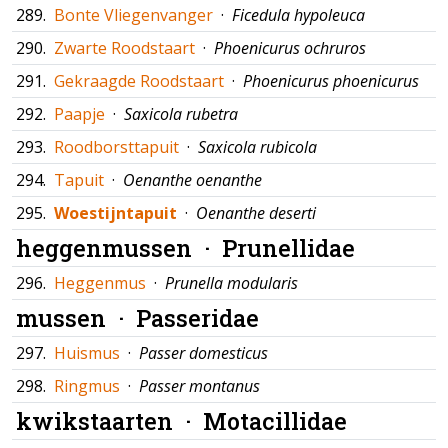
289.
Bonte Vliegenvanger
·
Ficedula hypoleuca
290.
Zwarte Roodstaart
·
Phoenicurus ochruros
291.
Gekraagde Roodstaart
·
Phoenicurus phoenicurus
292.
Paapje
·
Saxicola rubetra
293.
Roodborsttapuit
·
Saxicola rubicola
294.
Tapuit
·
Oenanthe oenanthe
295.
Woestijntapuit
·
Oenanthe deserti
heggenmussen ·
Prunellidae
296.
Heggenmus
·
Prunella modularis
mussen ·
Passeridae
297.
Huismus
·
Passer domesticus
298.
Ringmus
·
Passer montanus
kwikstaarten ·
Motacillidae