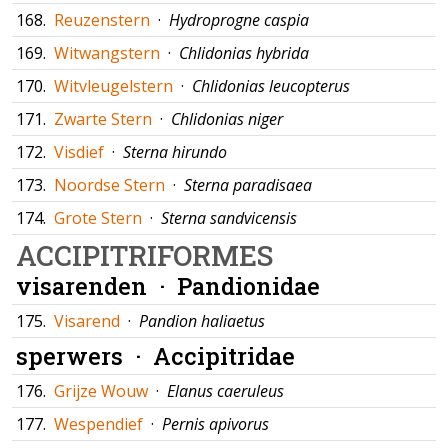
168.
Reuzenstern
·
Hydroprogne caspia
169.
Witwangstern
·
Chlidonias hybrida
170.
Witvleugelstern
·
Chlidonias leucopterus
171.
Zwarte Stern
·
Chlidonias niger
172.
Visdief
·
Sterna hirundo
173.
Noordse Stern
·
Sterna paradisaea
174.
Grote Stern
·
Sterna sandvicensis
ACCIPITRIFORMES
visarenden ·
Pandionidae
175.
Visarend
·
Pandion haliaetus
sperwers ·
Accipitridae
176.
Grijze Wouw
·
Elanus caeruleus
177.
Wespendief
·
Pernis apivorus