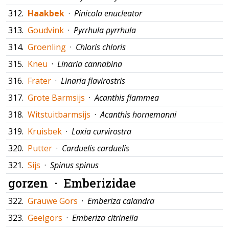
312.
Haakbek
·
Pinicola enucleator
313.
Goudvink
·
Pyrrhula pyrrhula
314.
Groenling
·
Chloris chloris
315.
Kneu
·
Linaria cannabina
316.
Frater
·
Linaria flavirostris
317.
Grote Barmsijs
·
Acanthis flammea
318.
Witstuitbarmsijs
·
Acanthis hornemanni
319.
Kruisbek
·
Loxia curvirostra
320.
Putter
·
Carduelis carduelis
321.
Sijs
·
Spinus spinus
gorzen ·
Emberizidae
322.
Grauwe Gors
·
Emberiza calandra
323.
Geelgors
·
Emberiza citrinella