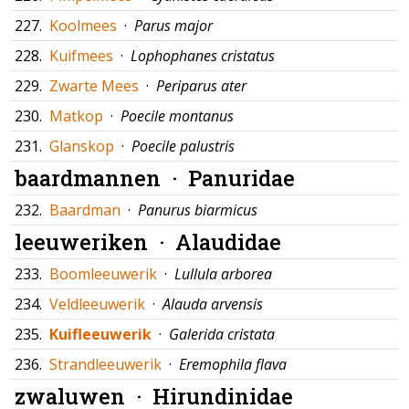
227.
Koolmees
·
Parus major
228.
Kuifmees
·
Lophophanes cristatus
229.
Zwarte Mees
·
Periparus ater
230.
Matkop
·
Poecile montanus
231.
Glanskop
·
Poecile palustris
baardmannen ·
Panuridae
232.
Baardman
·
Panurus biarmicus
leeuweriken ·
Alaudidae
233.
Boomleeuwerik
·
Lullula arborea
234.
Veldleeuwerik
·
Alauda arvensis
235.
Kuifleeuwerik
·
Galerida cristata
236.
Strandleeuwerik
·
Eremophila flava
zwaluwen ·
Hirundinidae