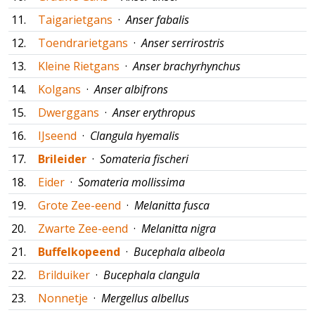
11.
Taigarietgans
·
Anser fabalis
12.
Toendrarietgans
·
Anser serrirostris
13.
Kleine Rietgans
·
Anser brachyrhynchus
14.
Kolgans
·
Anser albifrons
15.
Dwerggans
·
Anser erythropus
16.
IJseend
·
Clangula hyemalis
17.
Brileider
·
Somateria fischeri
18.
Eider
·
Somateria mollissima
19.
Grote Zee-eend
·
Melanitta fusca
20.
Zwarte Zee-eend
·
Melanitta nigra
21.
Buffelkopeend
·
Bucephala albeola
22.
Brilduiker
·
Bucephala clangula
23.
Nonnetje
·
Mergellus albellus