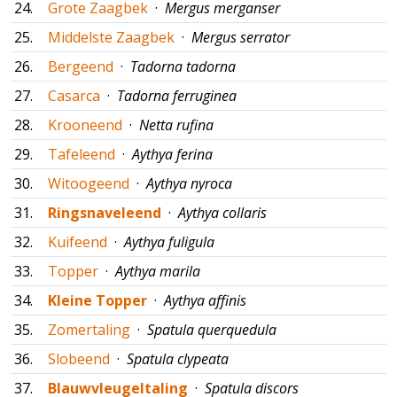
24.
Grote Zaagbek
·
Mergus merganser
25.
Middelste Zaagbek
·
Mergus serrator
26.
Bergeend
·
Tadorna tadorna
27.
Casarca
·
Tadorna ferruginea
28.
Krooneend
·
Netta rufina
29.
Tafeleend
·
Aythya ferina
30.
Witoogeend
·
Aythya nyroca
31.
Ringsnaveleend
·
Aythya collaris
32.
Kuifeend
·
Aythya fuligula
33.
Topper
·
Aythya marila
34.
Kleine Topper
·
Aythya affinis
35.
Zomertaling
·
Spatula querquedula
36.
Slobeend
·
Spatula clypeata
37.
Blauwvleugeltaling
·
Spatula discors