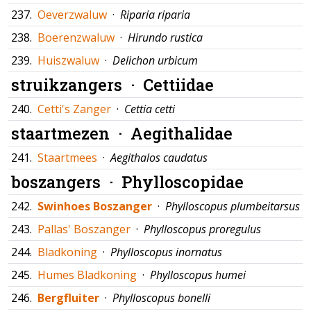
237.
Oeverzwaluw
·
Riparia riparia
238.
Boerenzwaluw
·
Hirundo rustica
239.
Huiszwaluw
·
Delichon urbicum
struikzangers ·
Cettiidae
240.
Cetti's Zanger
·
Cettia cetti
staartmezen ·
Aegithalidae
241.
Staartmees
·
Aegithalos caudatus
boszangers ·
Phylloscopidae
242.
Swinhoes Boszanger
·
Phylloscopus plumbeitarsus
243.
Pallas' Boszanger
·
Phylloscopus proregulus
244.
Bladkoning
·
Phylloscopus inornatus
245.
Humes Bladkoning
·
Phylloscopus humei
246.
Bergfluiter
·
Phylloscopus bonelli