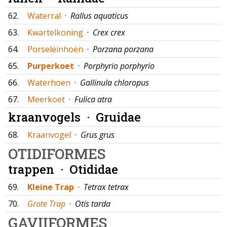
62.
Waterral
·
Rallus aquaticus
63.
Kwartelkoning
·
Crex crex
64.
Porseleinhoen
·
Porzana porzana
65.
Purperkoet
·
Porphyrio porphyrio
66.
Waterhoen
·
Gallinula chloropus
67.
Meerkoet
·
Fulica atra
kraanvogels ·
Gruidae
68.
Kraanvogel
·
Grus grus
OTIDIFORMES
trappen ·
Otididae
69.
Kleine Trap
·
Tetrax tetrax
70.
Grote Trap
·
Otis tarda
GAVIIFORMES