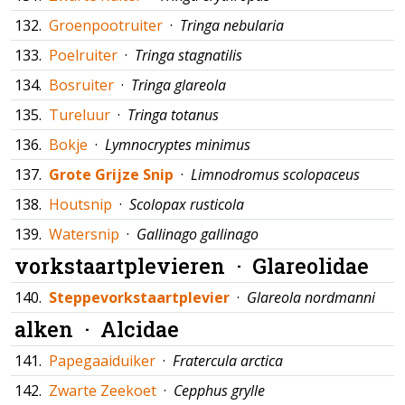
132.
Groenpootruiter
·
Tringa nebularia
133.
Poelruiter
·
Tringa stagnatilis
134.
Bosruiter
·
Tringa glareola
135.
Tureluur
·
Tringa totanus
136.
Bokje
·
Lymnocryptes minimus
137.
Grote Grijze Snip
·
Limnodromus scolopaceus
138.
Houtsnip
·
Scolopax rusticola
139.
Watersnip
·
Gallinago gallinago
vorkstaartplevieren ·
Glareolidae
140.
Steppevorkstaartplevier
·
Glareola nordmanni
alken ·
Alcidae
141.
Papegaaiduiker
·
Fratercula arctica
142.
Zwarte Zeekoet
·
Cepphus grylle