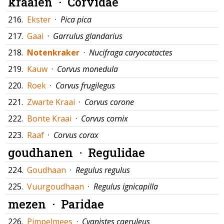
kraaien ·
Corvidae
216.
Ekster
·
Pica pica
217.
Gaai
·
Garrulus glandarius
218.
Notenkraker
·
Nucifraga caryocatactes
219.
Kauw
·
Corvus monedula
220.
Roek
·
Corvus frugilegus
221.
Zwarte Kraai
·
Corvus corone
222.
Bonte Kraai
·
Corvus cornix
223.
Raaf
·
Corvus corax
goudhanen ·
Regulidae
224.
Goudhaan
·
Regulus regulus
225.
Vuurgoudhaan
·
Regulus ignicapilla
mezen ·
Paridae
226.
Pimpelmees
·
Cyanistes caeruleus