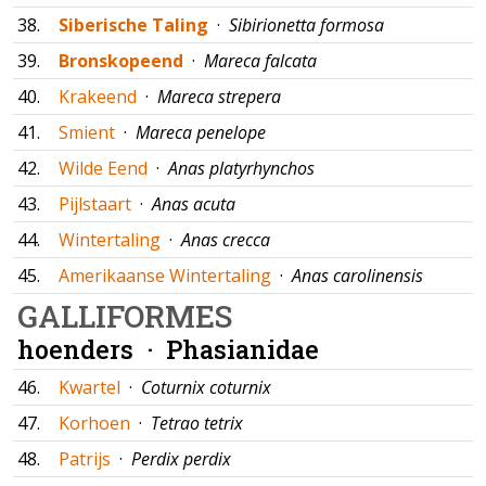
38.
Siberische Taling
·
Sibirionetta formosa
39.
Bronskopeend
·
Mareca falcata
40.
Krakeend
·
Mareca strepera
41.
Smient
·
Mareca penelope
42.
Wilde Eend
·
Anas platyrhynchos
43.
Pijlstaart
·
Anas acuta
44.
Wintertaling
·
Anas crecca
45.
Amerikaanse Wintertaling
·
Anas carolinensis
GALLIFORMES
hoenders ·
Phasianidae
46.
Kwartel
·
Coturnix coturnix
47.
Korhoen
·
Tetrao tetrix
48.
Patrijs
·
Perdix perdix