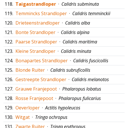
118.
Taigastrandloper
·
Calidris subminuta
119.
Temmincks Strandloper
·
Calidris temminckii
120.
Drieteenstrandloper
·
Calidris alba
121.
Bonte Strandloper
·
Calidris alpina
122.
Paarse Strandloper
·
Calidris maritima
123.
Kleine Strandloper
·
Calidris minuta
124.
Bonapartes Strandloper
·
Calidris fuscicollis
125.
Blonde Ruiter
·
Calidris subruficollis
126.
Gestreepte Strandloper
·
Calidris melanotos
127.
Grauwe Franjepoot
·
Phalaropus lobatus
128.
Rosse Franjepoot
·
Phalaropus fulicarius
129.
Oeverloper
·
Actitis hypoleucos
130.
Witgat
·
Tringa ochropus
131.
Zwarte Ruiter
·
Tringa erythropus