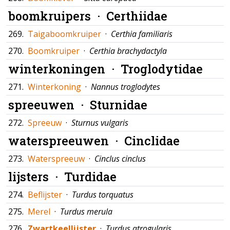
boomkruipers ·
Certhiidae
269.
Taigaboomkruiper
·
Certhia familiaris
270.
Boomkruiper
·
Certhia brachydactyla
winterkoningen ·
Troglodytidae
271.
Winterkoning
·
Nannus troglodytes
spreeuwen ·
Sturnidae
272.
Spreeuw
·
Sturnus vulgaris
waterspreeuwen ·
Cinclidae
273.
Waterspreeuw
·
Cinclus cinclus
lijsters ·
Turdidae
274.
Beflijster
·
Turdus torquatus
275.
Merel
·
Turdus merula
276.
Zwartkeellijster
·
Turdus atrogularis