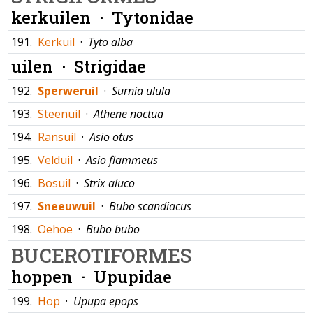
kerkuilen ·
Tytonidae
191.
Kerkuil
·
Tyto alba
uilen ·
Strigidae
192.
Sperweruil
·
Surnia ulula
193.
Steenuil
·
Athene noctua
194.
Ransuil
·
Asio otus
195.
Velduil
·
Asio flammeus
196.
Bosuil
·
Strix aluco
197.
Sneeuwuil
·
Bubo scandiacus
198.
Oehoe
·
Bubo bubo
BUCEROTIFORMES
hoppen ·
Upupidae
199.
Hop
·
Upupa epops