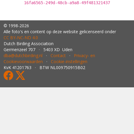
16fa6565-249d-48cb-a9a8-49f481321437
© 1998-2026
Alle foto's en content op deze website gelicenseerd onder
CC BY‑NC‑ND 4.0
Dutch Birding Association
Germenzeel 707 · 5403 XD Uden
dba@dutchbirding.nl
·
Contact
·
Privacy- en
Cookievoorwaarden
·
Cookie-instellingen
KvK 41201763 · BTW NL009750915B02