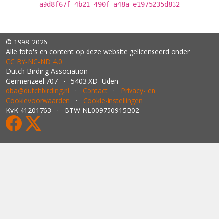
a9d8f67f-4b21-490f-a48a-e1975235d832
© 1998-2026
Alle foto's en content op deze website gelicenseerd onder
CC BY‑NC‑ND 4.0
Dutch Birding Association
Germenzeel 707 · 5403 XD Uden
dba@dutchbirding.nl
·
Contact
·
Privacy- en
Cookievoorwaarden
·
Cookie-instellingen
KvK 41201763 · BTW NL009750915B02