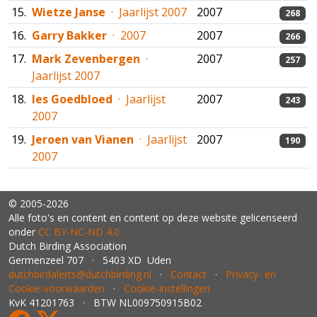
15.
Wietze Janse
· Jaarlijst 2007
2007
268
16.
Garry Bakker
· 2007
2007
266
17.
Mark Zevenbergen
·
2007
257
Jaarlijst 2007
18.
Ies Goedbloed
· Jaarlijst
2007
243
2007
19.
Jeroen van Vianen
· Jaarlijst
2007
190
2007
© 2005-2026
Alle foto's en content en content op deze website gelicenseerd
onder
CC BY‑NC‑ND 4.0
Dutch Birding Association
Germenzeel 707 · 5403 XD Uden
dutchbirdalerts@dutchbirding.nl
·
Contact
·
Privacy- en
Cookie-voorwaarden
·
Cookie-instellingen
KvK 41201763 · BTW NL009750915B02