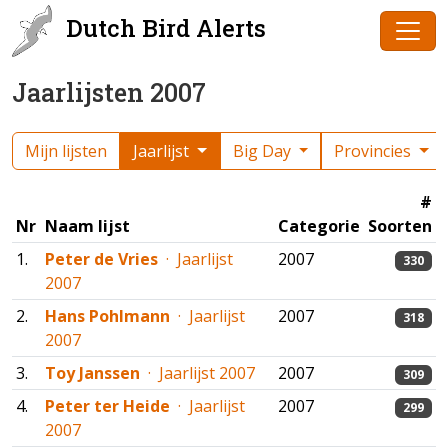
Dutch Bird Alerts
Jaarlijsten 2007
Mijn lijsten
Jaarlijst
Big Day
Provincies
#
Nr
Naam lijst
Categorie
Soorten
1.
Peter de Vries
· Jaarlijst
2007
330
2007
2.
Hans Pohlmann
· Jaarlijst
2007
318
2007
3.
Toy Janssen
· Jaarlijst 2007
2007
309
4.
Peter ter Heide
· Jaarlijst
2007
299
2007