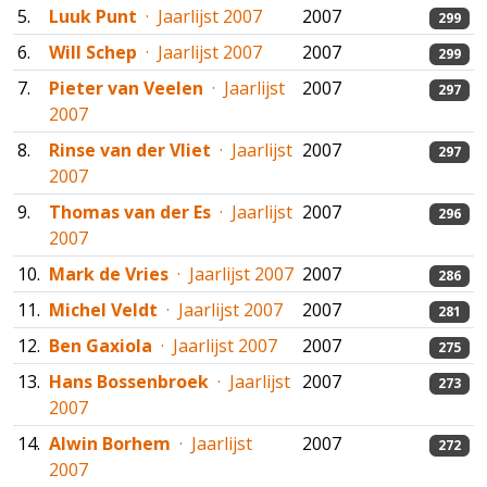
5.
Luuk Punt
· Jaarlijst 2007
2007
299
6.
Will Schep
· Jaarlijst 2007
2007
299
7.
Pieter van Veelen
· Jaarlijst
2007
297
2007
8.
Rinse van der Vliet
· Jaarlijst
2007
297
2007
9.
Thomas van der Es
· Jaarlijst
2007
296
2007
10.
Mark de Vries
· Jaarlijst 2007
2007
286
11.
Michel Veldt
· Jaarlijst 2007
2007
281
12.
Ben Gaxiola
· Jaarlijst 2007
2007
275
13.
Hans Bossenbroek
· Jaarlijst
2007
273
2007
14.
Alwin Borhem
· Jaarlijst
2007
272
2007