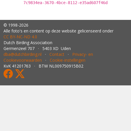
7c9834ea-3670-4bce-8112-e35ad607f46d
© 1998-2026
Alle foto's en content op deze website gelicenseerd onder
CC BY‑NC‑ND 4.0
Dutch Birding Association
Germenzeel 707 · 5403 XD Uden
dba@dutchbirding.nl
·
Contact
·
Privacy- en
Cookievoorwaarden
·
Cookie-instellingen
KvK 41201763 · BTW NL009750915B02