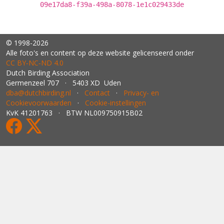
09e17da8-f39a-498a-8078-1e1c029433de
© 1998-2026
Alle foto's en content op deze website gelicenseerd onder
CC BY‑NC‑ND 4.0
Dutch Birding Association
Germenzeel 707 · 5403 XD Uden
dba@dutchbirding.nl
·
Contact
·
Privacy- en
Cookievoorwaarden
·
Cookie-instellingen
KvK 41201763 · BTW NL009750915B02