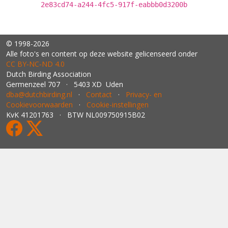
2e83cd74-a244-4fc5-917f-eabbb0d3200b
© 1998-2026
Alle foto's en content op deze website gelicenseerd onder
CC BY‑NC‑ND 4.0
Dutch Birding Association
Germenzeel 707 · 5403 XD Uden
dba@dutchbirding.nl
·
Contact
·
Privacy- en
Cookievoorwaarden
·
Cookie-instellingen
KvK 41201763 · BTW NL009750915B02