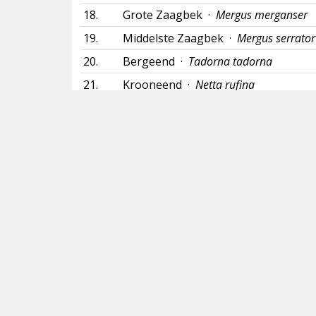
18.
Grote Zaagbek ·
Mergus merganser
19.
Middelste Zaagbek ·
Mergus serrator
20.
Bergeend ·
Tadorna tadorna
21.
Krooneend ·
Netta rufina
22.
Tafeleend ·
Aythya ferina
23.
Ringsnaveleend
·
Aythya collaris
24.
Kuifeend ·
Aythya fuligula
25.
Topper ·
Aythya marila
26.
Kleine Topper
·
Aythya affinis
27.
Slobeend ·
Spatula clypeata
28.
Krakeend ·
Mareca strepera
29.
Smient ·
Mareca penelope
30.
Wilde Eend ·
Anas platyrhynchos