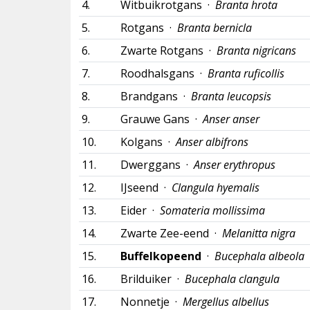
4.
Witbuikrotgans ·
Branta hrota
5.
Rotgans ·
Branta bernicla
6.
Zwarte Rotgans ·
Branta nigricans
7.
Roodhalsgans ·
Branta ruficollis
8.
Brandgans ·
Branta leucopsis
9.
Grauwe Gans ·
Anser anser
10.
Kolgans ·
Anser albifrons
11.
Dwerggans ·
Anser erythropus
12.
IJseend ·
Clangula hyemalis
13.
Eider ·
Somateria mollissima
14.
Zwarte Zee-eend ·
Melanitta nigra
15.
Buffelkopeend
·
Bucephala albeola
16.
Brilduiker ·
Bucephala clangula
17.
Nonnetje ·
Mergellus albellus