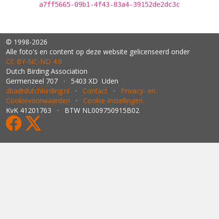
a7ff5665-09b1-4f43-83a4-39152de2dc3c
© 1998-2026
Alle foto's en content op deze website gelicenseerd onder
CC BY‑NC‑ND 4.0
Dutch Birding Association
Germenzeel 707 · 5403 XD Uden
dba@dutchbirding.nl
·
Contact
·
Privacy- en
Cookievoorwaarden
·
Cookie-instellingen
KvK 41201763 · BTW NL009750915B02