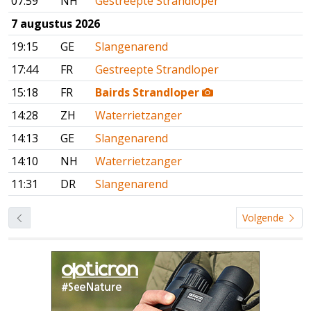
07:59
NH
Gestreepte Strandloper
7 augustus 2026
19:15
GE
Slangenarend
17:44
FR
Gestreepte Strandloper
15:18
FR
Bairds Strandloper
14:28
ZH
Waterrietzanger
14:13
GE
Slangenarend
14:10
NH
Waterrietzanger
11:31
DR
Slangenarend
Volgende