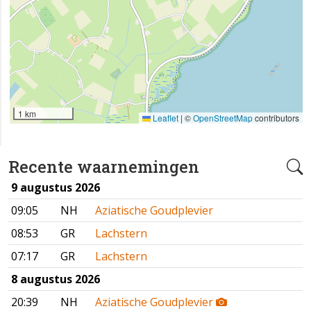
1 km
Leaflet
|
©
OpenStreetMap
contributors
Recente waarnemingen
9 augustus 2026
09:05
NH
Aziatische Goudplevier
08:53
GR
Lachstern
07:17
GR
Lachstern
8 augustus 2026
20:39
NH
Aziatische Goudplevier