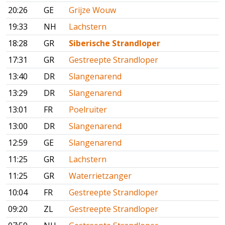
20:26
GE
Grijze Wouw
19:33
NH
Lachstern
18:28
GR
Siberische Strandloper
17:31
GR
Gestreepte Strandloper
13:40
DR
Slangenarend
13:29
DR
Slangenarend
13:01
FR
Poelruiter
13:00
DR
Slangenarend
12:59
GE
Slangenarend
11:25
GR
Lachstern
11:25
GR
Waterrietzanger
10:04
FR
Gestreepte Strandloper
09:20
ZL
Gestreepte Strandloper