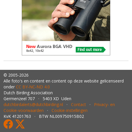
© 2005-2026
Alle foto's en content en content op deze website gelicenseerd
onder
CC BY‑NC‑ND 4.0
Dutch Birding Association
Germenzeel 707 · 5403 XD Uden
dutchbirdalerts@dutchbirding.nl
·
Contact
·
Privacy- en
Cookie-voorwaarden
·
Cookie-instellingen
KvK 41201763 · BTW NL009750915B02