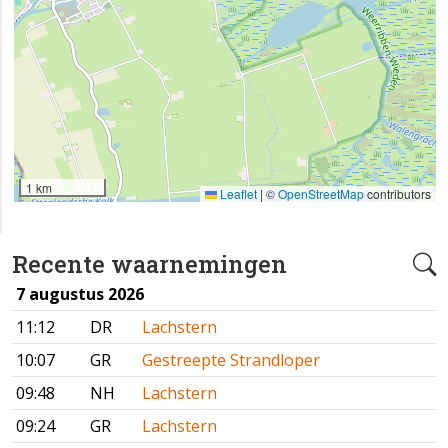
1 km
Leaflet
|
©
OpenStreetMap
contributors
Recente waarnemingen
7 augustus 2026
11:12
DR
Lachstern
10:07
GR
Gestreepte Strandloper
09:48
NH
Lachstern
09:24
GR
Lachstern