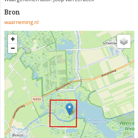
Bron
waarneming.nl
+
−