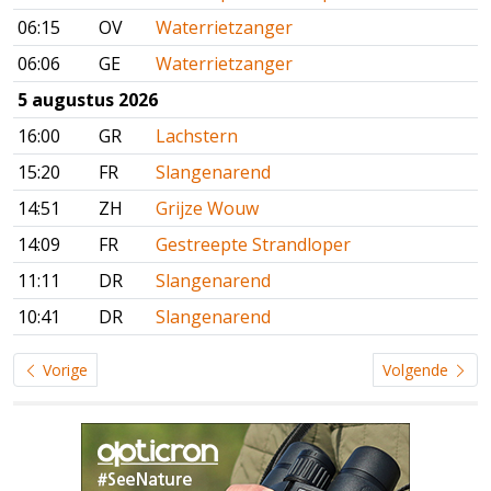
06:15
OV
Waterrietzanger
06:06
GE
Waterrietzanger
5 augustus 2026
16:00
GR
Lachstern
15:20
FR
Slangenarend
14:51
ZH
Grijze Wouw
14:09
FR
Gestreepte Strandloper
11:11
DR
Slangenarend
10:41
DR
Slangenarend
Vorige
Volgende