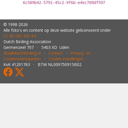
6c589b42-5791-45c2-9f6b-e4ec709df597
© 1998-2026
Alle foto's en content op deze website gelicenseerd onder
CC BY‑NC‑ND 4.0
Dutch Birding Association
Germenzeel 707 · 5403 XD Uden
dba@dutchbirding.nl
·
Contact
·
Privacy- en
Cookievoorwaarden
·
Cookie-instellingen
KvK 41201763 · BTW NL009750915B02