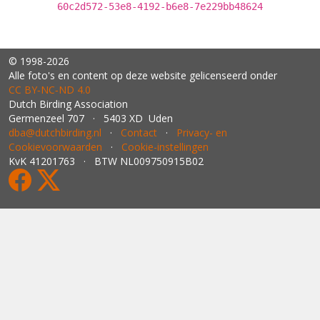
60c2d572-53e8-4192-b6e8-7e229bb48624
© 1998-2026
Alle foto's en content op deze website gelicenseerd onder
CC BY‑NC‑ND 4.0
Dutch Birding Association
Germenzeel 707 · 5403 XD Uden
dba@dutchbirding.nl
·
Contact
·
Privacy- en
Cookievoorwaarden
·
Cookie-instellingen
KvK 41201763 · BTW NL009750915B02