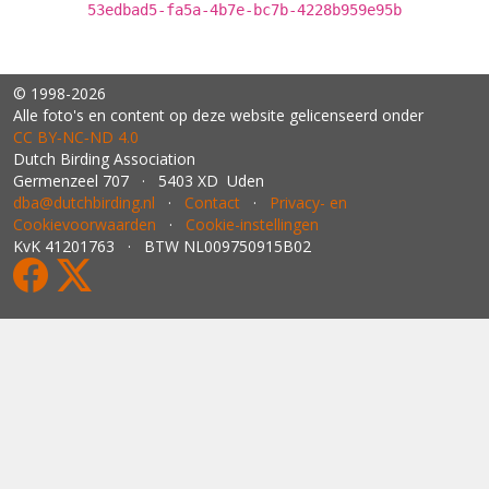
53edbad5-fa5a-4b7e-bc7b-4228b959e95b
© 1998-2026
Alle foto's en content op deze website gelicenseerd onder
CC BY‑NC‑ND 4.0
Dutch Birding Association
Germenzeel 707 · 5403 XD Uden
dba@dutchbirding.nl
·
Contact
·
Privacy- en
Cookievoorwaarden
·
Cookie-instellingen
KvK 41201763 · BTW NL009750915B02