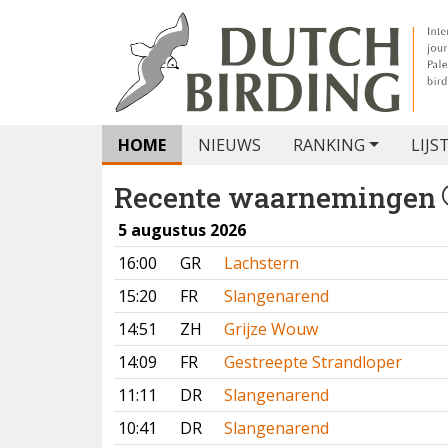
HOME
NIEUWS
RANKING
LIJS
Recente waarnemingen
5 augustus 2026
16:00
GR
Lachstern
15:20
FR
Slangenarend
14:51
ZH
Grijze Wouw
14:09
FR
Gestreepte Strandloper
11:11
DR
Slangenarend
10:41
DR
Slangenarend