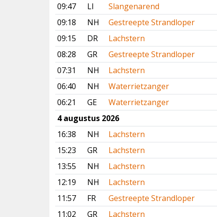
09:47
LI
Slangenarend
09:18
NH
Gestreepte Strandloper
09:15
DR
Lachstern
08:28
GR
Gestreepte Strandloper
07:31
NH
Lachstern
06:40
NH
Waterrietzanger
06:21
GE
Waterrietzanger
4 augustus 2026
16:38
NH
Lachstern
15:23
GR
Lachstern
13:55
NH
Lachstern
12:19
NH
Lachstern
11:57
FR
Gestreepte Strandloper
11:02
GR
Lachstern