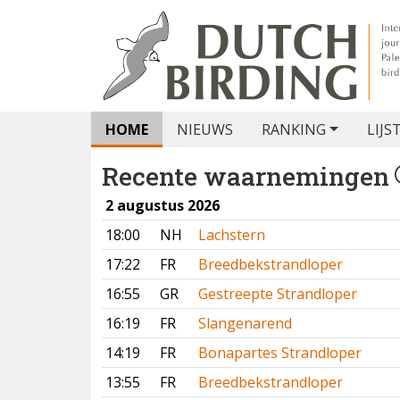
HOME
NIEUWS
RANKING
LIJS
Recente waarnemingen
2 augustus 2026
18:00
NH
Lachstern
17:22
FR
Breedbekstrandloper
16:55
GR
Gestreepte Strandloper
16:19
FR
Slangenarend
14:19
FR
Bonapartes Strandloper
13:55
FR
Breedbekstrandloper