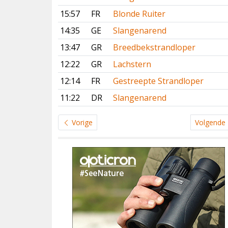
15:57
FR
Blonde Ruiter
14:35
GE
Slangenarend
13:47
GR
Breedbekstrandloper
12:22
GR
Lachstern
12:14
FR
Gestreepte Strandloper
11:22
DR
Slangenarend
Vorige
Volgende