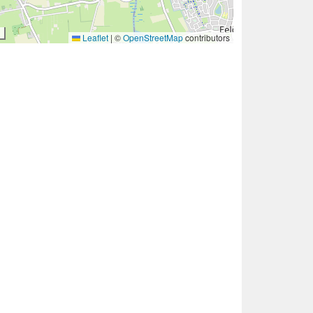
Leaflet
|
©
OpenStreetMap
contributors