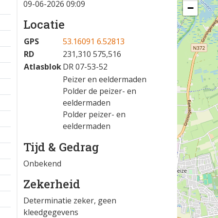
09-06-2026 09:09
−
Locatie
GPS
53.16091 6.52813
RD
231,310 575,516
Atlasblok
DR 07-53-52
Peizer en eeldermaden
Polder de peizer- en
eeldermaden
Polder peizer- en
eeldermaden
Tijd & Gedrag
Onbekend
Zekerheid
Determinatie zeker, geen
kleedgegevens