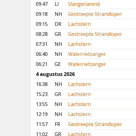
09:47
LI
Slangenarend
09:18
NH
Gestreepte Strandloper
09:15
DR
Lachstern
08:28
GR
Gestreepte Strandloper
07:31
NH
Lachstern
06:40
NH
Waterrietzanger
06:21
GE
Waterrietzanger
4 augustus 2026
16:38
NH
Lachstern
15:23
GR
Lachstern
13:55
NH
Lachstern
12:19
NH
Lachstern
11:57
FR
Gestreepte Strandloper
11:02
GR
Lachstern