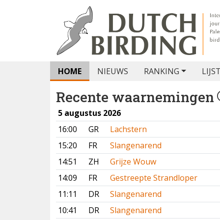
HOME
NIEUWS
RANKING
LIJS
Recente waarnemingen
5 augustus 2026
16:00
GR
Lachstern
15:20
FR
Slangenarend
14:51
ZH
Grijze Wouw
14:09
FR
Gestreepte Strandloper
11:11
DR
Slangenarend
10:41
DR
Slangenarend