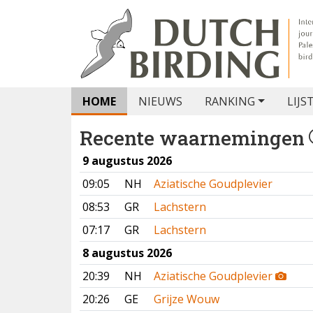
HOME
NIEUWS
RANKING
LIJS
Recente waarnemingen
9 augustus 2026
09:05
NH
Aziatische Goudplevier
08:53
GR
Lachstern
07:17
GR
Lachstern
8 augustus 2026
20:39
NH
Aziatische Goudplevier
20:26
GE
Grijze Wouw