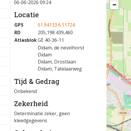
06-06-2026 09:24
−
Locatie
GPS
51.94133 6.11724
RD
205,198 439,460
Atlasblok
GE 40-36-11
Didam, de nevelhorst
Didam
Didam, Drostlaan
Didam, Tatelaarweg
Tijd & Gedrag
Onbekend
Zekerheid
Determinatie zeker, geen
kleedgegevens