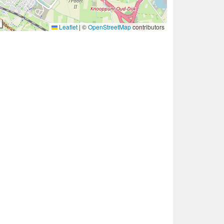
Leaflet
|
©
OpenStreetMap
contributors