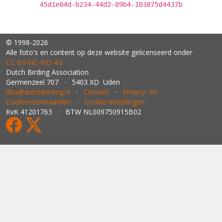
45d1e04d-b234-44d2-89b4-103875d4437b
© 1998-2026
Alle foto's en content op deze website gelicenseerd onder
CC BY‑NC‑ND 4.0
Dutch Birding Association
Germenzeel 707 · 5403 XD Uden
dba@dutchbirding.nl
·
Contact
·
Privacy- en
Cookievoorwaarden
·
Cookie-instellingen
KvK 41201763 · BTW NL009750915B02