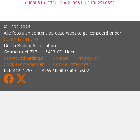
ed00b81a-171c-4be2-993f-c1f5c25f0351
© 1998-2026
Alle foto's en content op deze website gelicenseerd onder
CC BY‑NC‑ND 4.0
Dutch Birding Association
Germenzeel 707 · 5403 XD Uden
dba@dutchbirding.nl
·
Contact
·
Privacy- en
Cookievoorwaarden
·
Cookie-instellingen
KvK 41201763 · BTW NL009750915B02