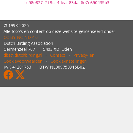
fc98e827-2f9c-4dea-83da-6e7c690435b3
© 1998-2026
Alle foto's en content op deze website gelicenseerd onder
CC BY‑NC‑ND 4.0
Dutch Birding Association
Germenzeel 707 · 5403 XD Uden
dba@dutchbirding.nl
·
Contact
·
Privacy- en
Cookievoorwaarden
·
Cookie-instellingen
KvK 41201763 · BTW NL009750915B02