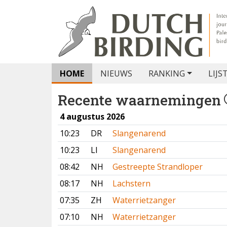
HOME
NIEUWS
RANKING
LIJS
Recente waarnemingen
4 augustus 2026
10:23
DR
Slangenarend
10:23
LI
Slangenarend
08:42
NH
Gestreepte Strandloper
08:17
NH
Lachstern
07:35
ZH
Waterrietzanger
07:10
NH
Waterrietzanger