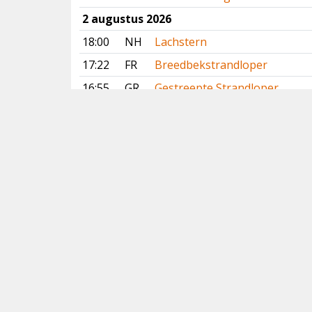
2 augustus 2026
18:00
NH
Lachstern
17:22
FR
Breedbekstrandloper
16:55
GR
Gestreepte Strandloper
16:19
FR
Slangenarend
14:19
FR
Bonapartes Strandloper
13:55
FR
Breedbekstrandloper
Vorige
Volgende