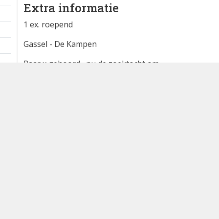
Gehoord via
waarneming.nl
1 km
Extra informatie
1 ex. roepend
Gassel - De Kampen
Paar x gehoord , nu de zoektocht om
hem te vinden. Locatie staat op de plek
waar die uit riep
Waargenomen door:
Youp Wijland
Bron
waarneming.nl