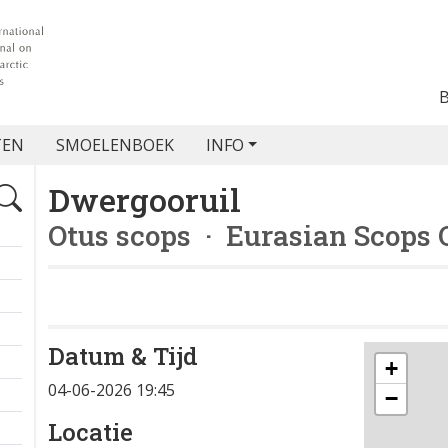
TEN
SMOELENBOEK
INFO
Dwergooruil
Otus scops
· Eurasian Scops 
Datum & Tijd
+