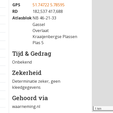
04-06-2026 19:45
−
Locatie
GPS
51.74722 5.78595
RD
182,537 417,688
Atlasblok
NB 46-21-33
Gassel
Overlaat
Kraaijenbergse Plassen
Plas 5
Tijd & Gedrag
Onbekend
Zekerheid
Determinatie zeker, geen
kleedgegevens