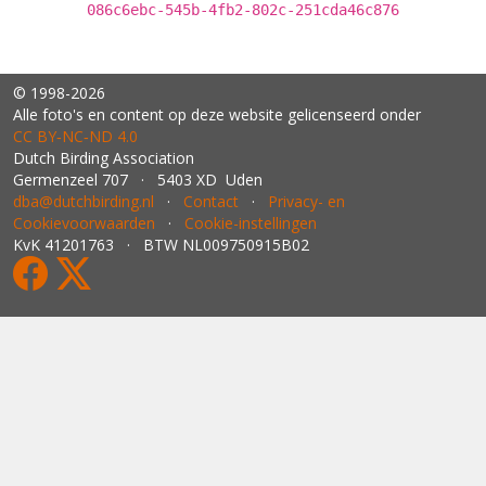
086c6ebc-545b-4fb2-802c-251cda46c876
© 1998-2026
Alle foto's en content op deze website gelicenseerd onder
CC BY‑NC‑ND 4.0
Dutch Birding Association
Germenzeel 707 · 5403 XD Uden
dba@dutchbirding.nl
·
Contact
·
Privacy- en
Cookievoorwaarden
·
Cookie-instellingen
KvK 41201763 · BTW NL009750915B02