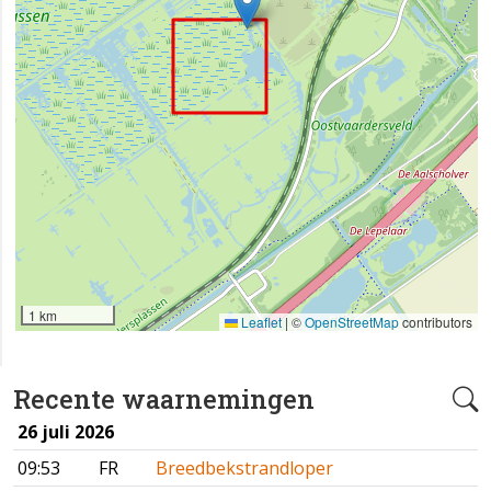
1 km
Leaflet
|
©
OpenStreetMap
contributors
Recente waarnemingen
26 juli 2026
09:53
FR
Breedbekstrandloper