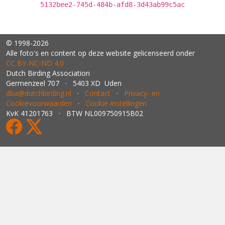
5132bee2-745d-484b-afd8-3d43ab99c5ac
© 1998-2026
Alle foto's en content op deze website gelicenseerd onder
CC BY‑NC‑ND 4.0
Dutch Birding Association
Germenzeel 707 · 5403 XD Uden
dba@dutchbirding.nl
·
Contact
·
Privacy- en
Cookievoorwaarden
·
Cookie-instellingen
KvK 41201763 · BTW NL009750915B02