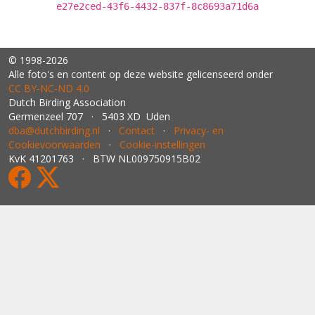
e27e2ced-43f6-4432-837f-8c8693a71d6a
© 1998-2026
Alle foto's en content op deze website gelicenseerd onder
CC BY‑NC‑ND 4.0
Dutch Birding Association
Germenzeel 707 · 5403 XD Uden
dba@dutchbirding.nl
·
Contact
·
Privacy- en
Cookievoorwaarden
·
Cookie-instellingen
KvK 41201763 · BTW NL009750915B02