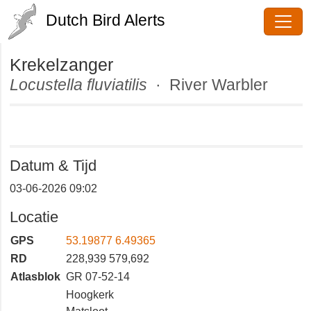
Dutch Bird Alerts
Krekelzanger
Locustella fluviatilis
· River
Warbler
Datum & Tijd
03-06-2026 09:02
Locatie
GPS
53.19877 6.49365
RD
228,939 579,692
Atlasblok
GR 07-52-14