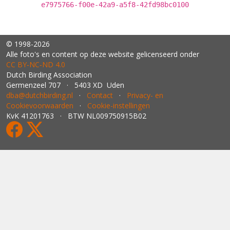
e7975766-f00e-42a9-a5f8-42fd98bc0100
© 1998-2026
Alle foto's en content op deze website gelicenseerd onder
CC BY‑NC‑ND 4.0
Dutch Birding Association
Germenzeel 707 · 5403 XD Uden
dba@dutchbirding.nl
·
Contact
·
Privacy- en
Cookievoorwaarden
·
Cookie-instellingen
KvK 41201763 · BTW NL009750915B02