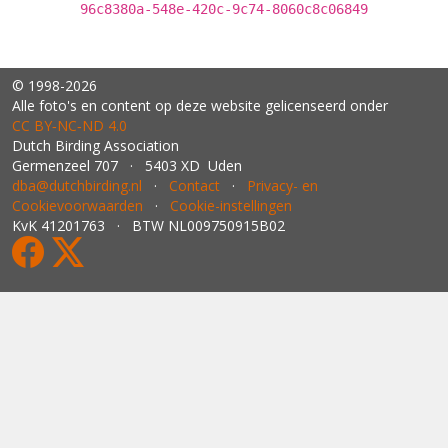
96c8380a-548e-420c-9c74-8060c8c06849
© 1998-2026
Alle foto's en content op deze website gelicenseerd onder
CC BY‑NC‑ND 4.0
Dutch Birding Association
Germenzeel 707 · 5403 XD Uden
dba@dutchbirding.nl
·
Contact
·
Privacy- en
Cookievoorwaarden
·
Cookie-instellingen
KvK 41201763 · BTW NL009750915B02