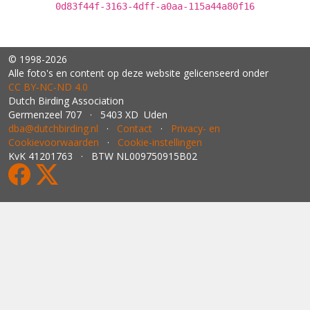
0d83f44f-3163-4dff-a0aa-115a44a80f16
© 1998-2026
Alle foto's en content op deze website gelicenseerd onder
CC BY‑NC‑ND 4.0
Dutch Birding Association
Germenzeel 707 · 5403 XD Uden
dba@dutchbirding.nl
·
Contact
·
Privacy- en
Cookievoorwaarden
·
Cookie-instellingen
KvK 41201763 · BTW NL009750915B02