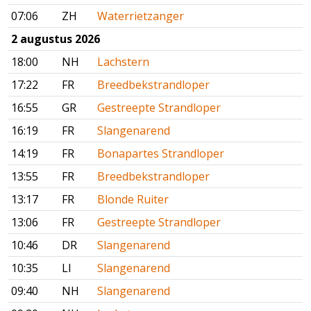
07:06
ZH
Waterrietzanger
2 augustus 2026
18:00
NH
Lachstern
17:22
FR
Breedbekstrandloper
16:55
GR
Gestreepte Strandloper
16:19
FR
Slangenarend
14:19
FR
Bonapartes Strandloper
13:55
FR
Breedbekstrandloper
13:17
FR
Blonde Ruiter
13:06
FR
Gestreepte Strandloper
10:46
DR
Slangenarend
10:35
LI
Slangenarend
09:40
NH
Slangenarend