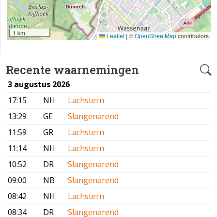
1 km
Leaflet
|
©
OpenStreetMap
contributors
Recente waarnemingen
3 augustus 2026
17:15
NH
Lachstern
13:29
GE
Slangenarend
11:59
GR
Lachstern
11:14
NH
Lachstern
10:52
DR
Slangenarend
09:00
NB
Slangenarend
08:42
NH
Lachstern
08:34
DR
Slangenarend