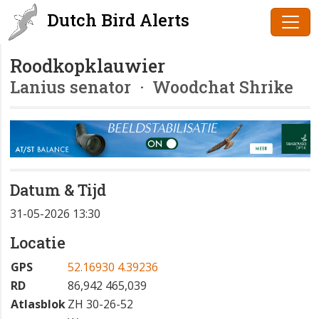
Dutch Bird Alerts
Roodkopklauwier
Lanius senator
· Woodchat Shrike
Datum & Tijd
31-05-2026 13:30
Locatie
GPS
52.16930 4.39236
RD
86,942 465,039
Atlasblok
ZH 30-26-52