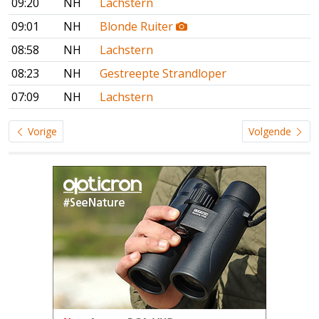
09:20
NH
Lachstern
09:01
NH
Blonde Ruiter
08:58
NH
Lachstern
08:23
NH
Gestreepte Strandloper
07:09
NH
Lachstern
Vorige
Volgende