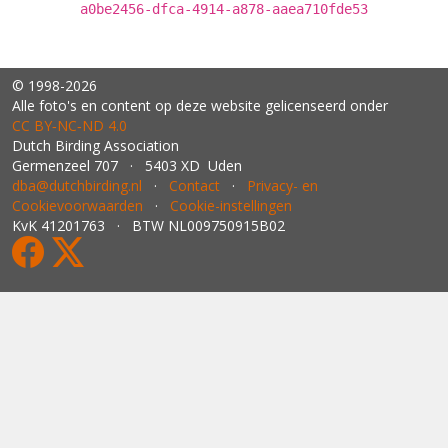
a0be2456-dfca-4914-a878-aaea710fde53
© 1998-2026
Alle foto's en content op deze website gelicenseerd onder
CC BY‑NC‑ND 4.0
Dutch Birding Association
Germenzeel 707 · 5403 XD Uden
dba@dutchbirding.nl
·
Contact
·
Privacy- en
Cookievoorwaarden
·
Cookie-instellingen
KvK 41201763 · BTW NL009750915B02