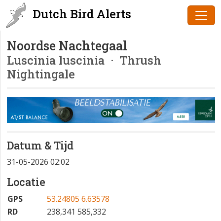
Dutch Bird Alerts
Noordse Nachtegaal
Luscinia luscinia
· Thrush
Nightingale
Datum & Tijd
31-05-2026 02:02
Locatie
GPS
53.24805 6.63578
RD
238,341 585,332