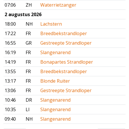
07:06
ZH
Waterrietzanger
2 augustus 2026
18:00
NH
Lachstern
17:22
FR
Breedbekstrandloper
16:55
GR
Gestreepte Strandloper
16:19
FR
Slangenarend
14:19
FR
Bonapartes Strandloper
13:55
FR
Breedbekstrandloper
13:17
FR
Blonde Ruiter
13:06
FR
Gestreepte Strandloper
10:46
DR
Slangenarend
10:35
LI
Slangenarend
09:40
NH
Slangenarend