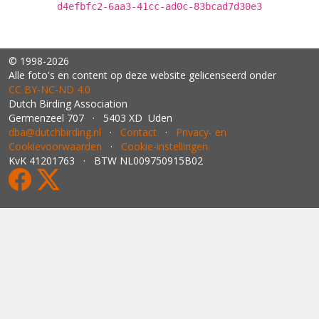
d4efbfc2-6aa3-41cc-ad0c-83bcad7d30e3
© 1998-2026
Alle foto's en content op deze website gelicenseerd onder
CC BY‑NC‑ND 4.0
Dutch Birding Association
Germenzeel 707 · 5403 XD Uden
dba@dutchbirding.nl
·
Contact
·
Privacy- en
Cookievoorwaarden
·
Cookie-instellingen
KvK 41201763 · BTW NL009750915B02