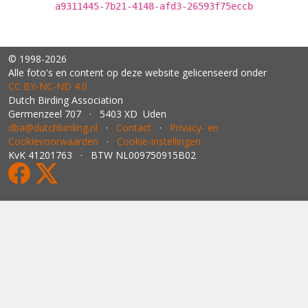
a9311445-7b21-4148-afd3-26593f75eccb
© 1998-2026
Alle foto's en content op deze website gelicenseerd onder
CC BY‑NC‑ND 4.0
Dutch Birding Association
Germenzeel 707 · 5403 XD Uden
dba@dutchbirding.nl
·
Contact
·
Privacy- en
Cookievoorwaarden
·
Cookie-instellingen
KvK 41201763 · BTW NL009750915B02