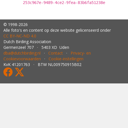
253c967e-9489-4ce2-9fea-83b6fa51238e
© 1998-2026
Alle foto's en content op deze website gelicenseerd onder
CC BY‑NC‑ND 4.0
Dutch Birding Association
Germenzeel 707 · 5403 XD Uden
dba@dutchbirding.nl
·
Contact
·
Privacy- en
Cookievoorwaarden
·
Cookie-instellingen
KvK 41201763 · BTW NL009750915B02