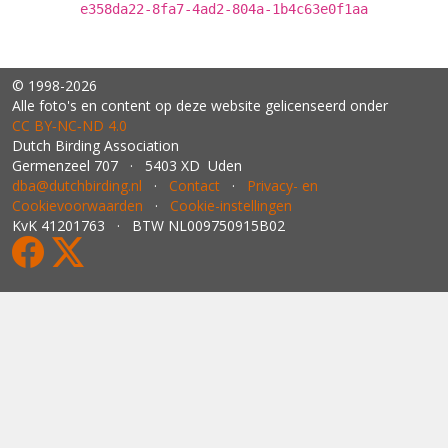
e358da22-8fa7-4ad2-804a-1b4c63e0f1aa
© 1998-2026
Alle foto's en content op deze website gelicenseerd onder
CC BY‑NC‑ND 4.0
Dutch Birding Association
Germenzeel 707 · 5403 XD Uden
dba@dutchbirding.nl
·
Contact
·
Privacy- en
Cookievoorwaarden
·
Cookie-instellingen
KvK 41201763 · BTW NL009750915B02