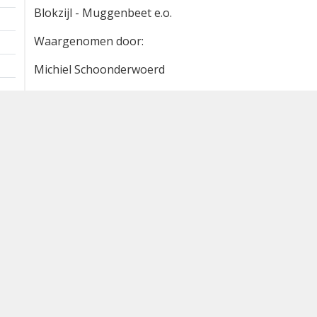
Blokzijl - Muggenbeet e.o.
Waargenomen door:
Michiel Schoonderwoerd
Bron
waarneming.nl
Dutch Birding Association
Germenzeel 707 · 5403 XD Uden
dutchbirdalerts@dutchbirding.nl
·
Contact
·
Privacy- en C
instellingen