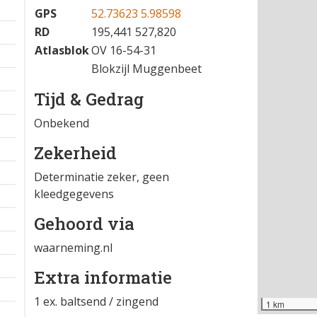
GPS
52.73623 5.98598
RD
195,441 527,820
Atlasblok
OV 16-54-31
Blokzijl Muggenbeet
Tijd & Gedrag
Onbekend
Zekerheid
Determinatie zeker, geen
kleedgegevens
Gehoord via
waarneming.nl
Extra informatie
1 ex. baltsend / zingend
1 km