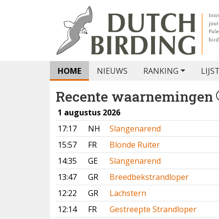
HOME
NIEUWS
RANKING
LIJS
Recente waarnemingen
1 augustus 2026
17:17
NH
Slangenarend
15:57
FR
Blonde Ruiter
14:35
GE
Slangenarend
13:47
GR
Breedbekstrandloper
12:22
GR
Lachstern
12:14
FR
Gestreepte Strandloper