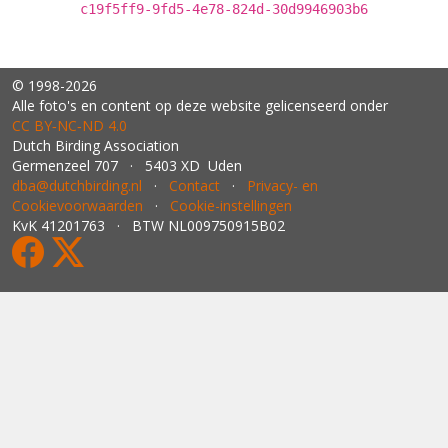
c19f5ff9-9fd5-4e78-824d-30d9946903b6
© 1998-2026
Alle foto's en content op deze website gelicenseerd onder
CC BY‑NC‑ND 4.0
Dutch Birding Association
Germenzeel 707 · 5403 XD Uden
dba@dutchbirding.nl
·
Contact
·
Privacy- en
Cookievoorwaarden
·
Cookie-instellingen
KvK 41201763 · BTW NL009750915B02