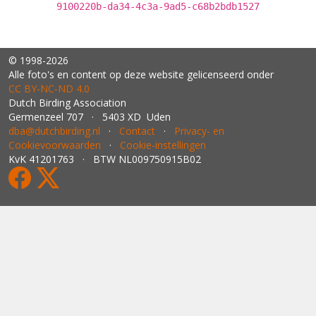
9100220b-da34-4c3a-9ad5-c68b2bdb1527
© 1998-2026
Alle foto's en content op deze website gelicenseerd onder
CC BY‑NC‑ND 4.0
Dutch Birding Association
Germenzeel 707 · 5403 XD Uden
dba@dutchbirding.nl
·
Contact
·
Privacy- en
Cookievoorwaarden
·
Cookie-instellingen
KvK 41201763 · BTW NL009750915B02