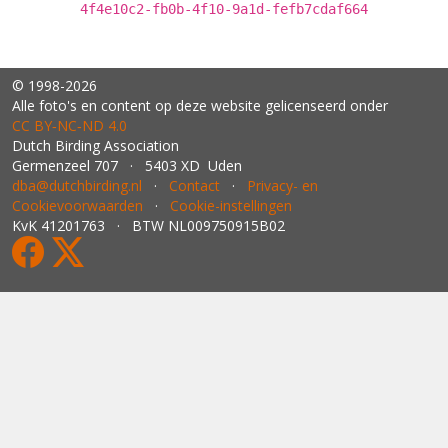
4f4e10c2-fb0b-4f10-9a1d-fefb7cdaf664
© 1998-2026
Alle foto's en content op deze website gelicenseerd onder
CC BY‑NC‑ND 4.0
Dutch Birding Association
Germenzeel 707 · 5403 XD Uden
dba@dutchbirding.nl
·
Contact
·
Privacy- en
Cookievoorwaarden
·
Cookie-instellingen
KvK 41201763 · BTW NL009750915B02