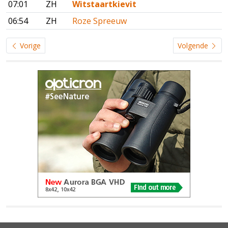
07:01
ZH
Witstaartkievit
06:54
ZH
Roze Spreeuw
Vorige
Volgende