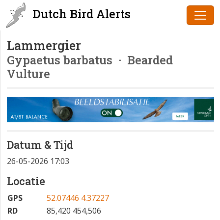
Dutch Bird Alerts
Lammergier
Gypaetus barbatus
· Bearded
Vulture
Datum & Tijd
26-05-2026 17:03
Locatie
GPS
52.07446 4.37227
RD
85,420 454,506