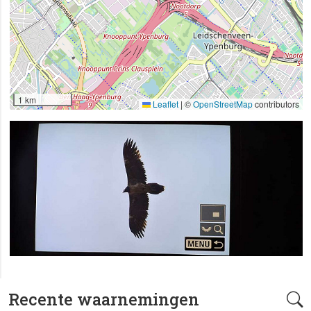
1 km
Leaflet
|
©
OpenStreetMap
contributors
Recente waarnemingen