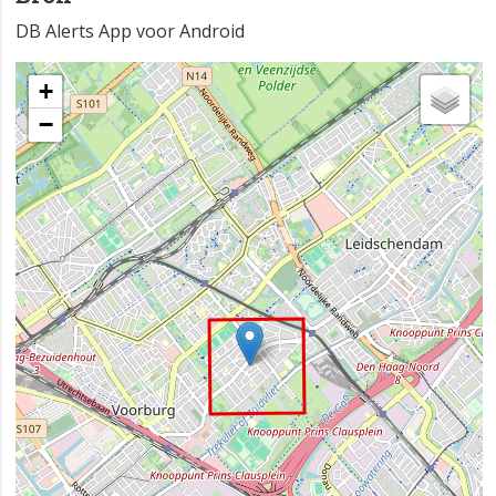
DB Alerts App voor Android
+
−