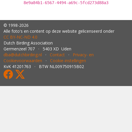
8e9a84b1-6567-4494-a69c-5fcd273d88a3
© 1998-2026
Alle foto's en content op deze website gelicenseerd onder
CC BY‑NC‑ND 4.0
Dutch Birding Association
Germenzeel 707 · 5403 XD Uden
dba@dutchbirding.nl
·
Contact
·
Privacy- en
Cookievoorwaarden
·
Cookie-instellingen
KvK 41201763 · BTW NL009750915B02