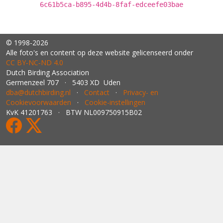
6c61b5ca-b895-4d4b-8faf-edceefe03bae
© 1998-2026
Alle foto's en content op deze website gelicenseerd onder
CC BY‑NC‑ND 4.0
Dutch Birding Association
Germenzeel 707 · 5403 XD Uden
dba@dutchbirding.nl
·
Contact
·
Privacy- en
Cookievoorwaarden
·
Cookie-instellingen
KvK 41201763 · BTW NL009750915B02