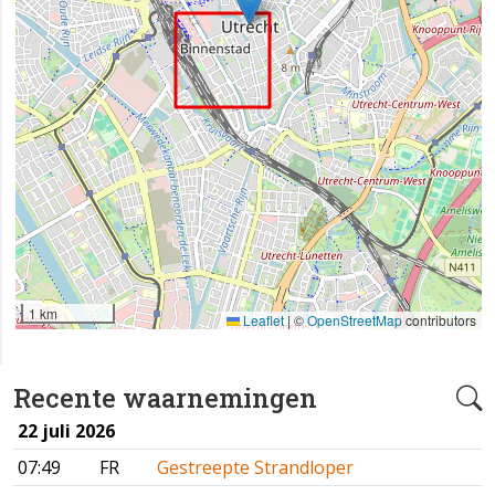
1 km
Leaflet
|
©
OpenStreetMap
contributors
Recente waarnemingen
22 juli 2026
07:49
FR
Gestreepte Strandloper