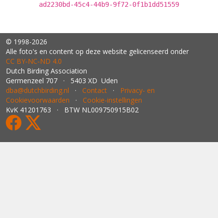
ad2230bd-45c4-44b9-9f72-0f1b1dd51559
© 1998-2026
Alle foto's en content op deze website gelicenseerd onder
CC BY‑NC‑ND 4.0
Dutch Birding Association
Germenzeel 707 · 5403 XD Uden
dba@dutchbirding.nl
·
Contact
·
Privacy- en
Cookievoorwaarden
·
Cookie-instellingen
KvK 41201763 · BTW NL009750915B02